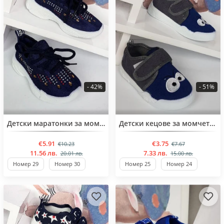
- 42%
- 51%
BESTSELLER
BESTSELLER
Детски маратонки за момичета от 25 до 30 номер
Детски кецове за момчета от 21 до25 номер
€5.91
€3.75
€10.23
€7.67
11.56 лв.
7.33 лв.
20.01 лв.
15.00 лв.
Номер 29
Номер 30
Номер 25
Номер 24