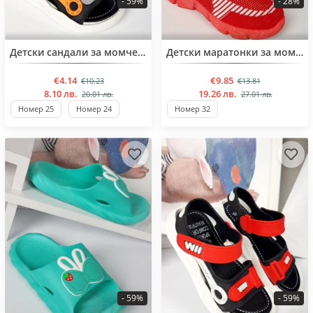
- 59%
- 28%
BESTSELLER
BESTSELLER
Детски сандали за момчета
Детски маратонки за момичета
€4.14
€9.85
€10.23
€13.81
8.10 лв.
19.26 лв.
20.01 лв.
27.01 лв.
Номер 25
Номер 24
Номер 32
- 59%
- 59%