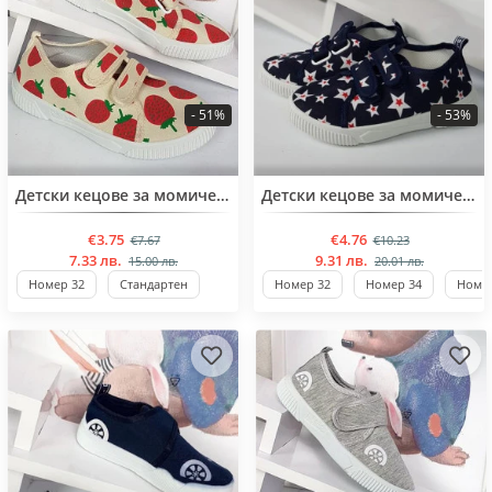
- 51%
- 53%
BESTSELLER
Детски кецове за момичета от 31 до 37 номер
Детски кецове за момичета от 32 до 37 номер
€3.75
€4.76
€7.67
€10.23
7.33 лв.
9.31 лв.
15.00 лв.
20.01 лв.
Номер 32
Стандартен
Номер 32
Номер 34
Номер