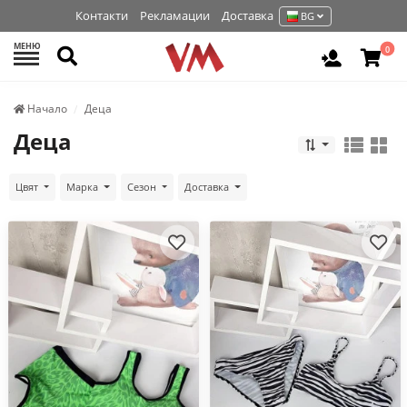
Контакти
Рекламации
Доставка
BG
МЕНЮ
Търси
0
Вход / Р
Начало
Деца
Деца
Цвят
Марка
Сезон
Доставка