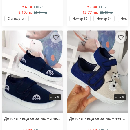
€4.14
€7.04
€10.23
€11.25
8.10 лв.
13.77 лв.
20.01 лв.
22.00 лв.
Стандартен
Номер 32
Номер 34
Номер
- 37%
- 57%
BESTSELLER
BESTSELLER
Детски кецове за момичета от 32 до 37 номер
Детски кецове за момчета от 32 до 37 номер