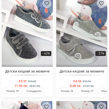
- 42%
- 57%
BESTSELLER
BESTSELLER
Детски кецове за момиче
Детски кецове за момиче
€5.91
€4.54
€10.23
€10.74
11.56 лв.
8.88 лв.
20.01 лв.
21.01 лв.
Номер 33
Стандартен
Номер 26
Номер 27
Номер