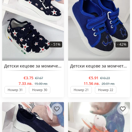
- 51%
- 42%
BESTSELLER
BESTSELLER
Детски кецове за момичета от 26 до 31 номер
Детски кецове за момчета от 21 до 25 номер
€3.75
€5.91
€7.67
€10.23
7.33 лв.
11.56 лв.
15.00 лв.
20.01 лв.
Номер 31
Номер 30
Номер 21
Номер 22