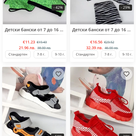
- 42%
- 29%
BESTSELLER
BESTSELLER
Детски бански от 7 до 16 години
Детски бански от 7 до 16 години
€11.23
€16.56
€19.43
€23.52
21.96 лв.
32.39 лв.
38.00 лв.
46.00 лв.
Стандартен
7-8 г.
9-10 г.
11-12 г.
Стандартен
13-14 г.
7-8 г.
9-10 г.