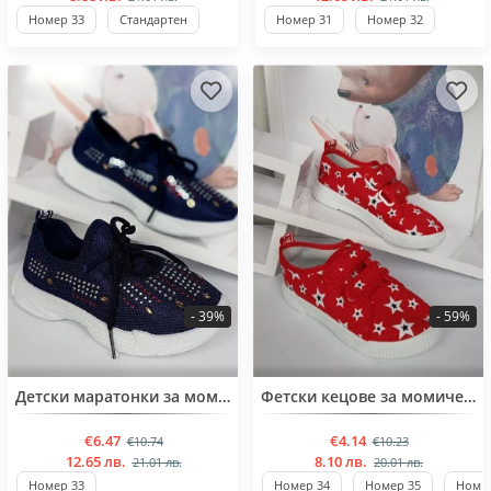
Номер 33
Стандартен
Номер 31
Номер 32
- 39%
- 59%
BESTSELLER
Детски маратонки за момиче
Фетски кецове за момичета от 32 до 37 номер
€6.47
€4.14
€10.74
€10.23
12.65 лв.
8.10 лв.
21.01 лв.
20.01 лв.
Номер 33
Номер 34
Номер 35
Номер