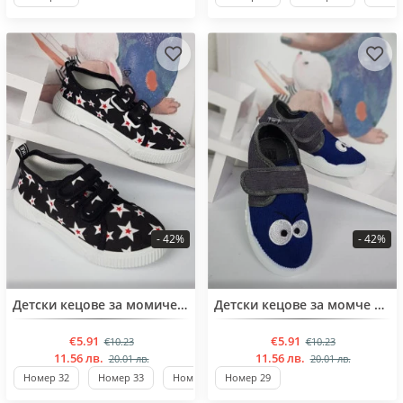
- 42%
- 42%
BESTSELLER
BESTSELLER
Детски кецове за момичета от 32 до 37 номер
Детски кецове за момче от 26 до 30 номер
€5.91
€5.91
€10.23
€10.23
11.56 лв.
11.56 лв.
20.01 лв.
20.01 лв.
Номер 32
Номер 33
Номер 34
Номер 29
Стандартен