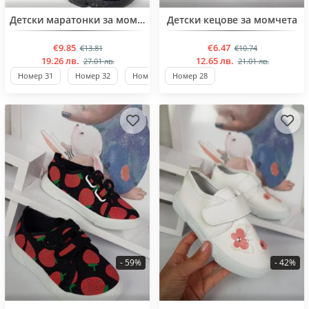
BESTSELLER
BESTSELLER
Детски маратонки за момичета
Детски кецове за момчета
€9.85
€6.47
€13.81
€10.74
19.26 лв.
12.65 лв.
27.01 лв.
21.01 лв.
Номер 31
Номер 32
Номер 33
Номер 28
Номер 34
- 59%
- 42%