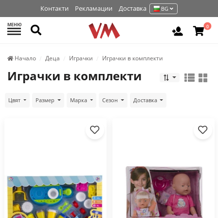
Контакти
Рекламации
Доставка
BG
МЕНЮ
Търси
0
Вход / Р
Начало
Деца
Играчки
Играчки в комплекти
Играчки в комплекти
Цвят
Размер
Марка
Сезон
Доставка