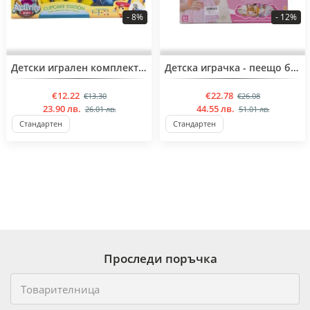
- 8%
- 12%
BESTSELLER
Детски игрален комплект-моделин за деца над 5 години
Детска играчка - пеещо бебе с гърне за момиченца над 3 години
€12.22
€22.78
€13.30
€26.08
23.90 лв.
44.55 лв.
26.01 лв.
51.01 лв.
Стандартен
Стандартен
Проследи поръчка