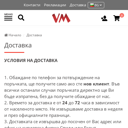
Контакти
Рекламации
Доставка
BG
МЕНЮ
Търси
0
Вход / Р
Начало
Доставка
Доставка
УСЛОВИЯ НА
ДОСТАВКА
1. Обаждане по телефон за потвърждение на
поръчката, ще получите само ако сте
нов клиент
. Във
всички останали случаи поръчката директно ще Ви
бъде изпратена, без да получите обаждане от нас.
2. Времето за доставка е от
24
до
72
часа в зависимост
от населеното място. Не извършваме доставка в неделя
и през официалните празници.
3. Доставката се извършва до посочен от Вас адрес или
офис на куриерска фирма Спиди или Еконт.