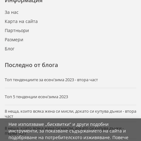
Информация
За нас
Карта на сайта
Партньори
Размери
Блог
Последно от блога
Tоп тенденциите за есен/зима 2023 - втора част
Топ 5 тенденции есен/зима 2023
8 неща, които всяка жена си мисли, докато си купува дънки - втора
част
Ние използваме „бисквитки“ и други подобни
8 неща, която всяка жена си мисли, докато си купува дънки -
инструменти, за показване съдържанието на сайта и
първа част
подобряване на потребителското изживяване. Повече