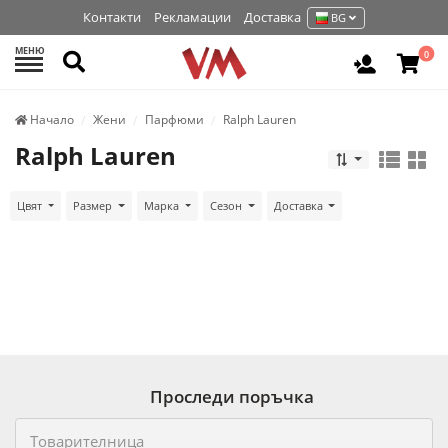
Контакти
Рекламации
Доставка
BG
МЕНЮ
Търси
0
Вход / Р
Начало
Жени
Парфюми
Ralph Lauren
Ralph Lauren
Цвят
Размер
Марка
Сезон
Доставка
Проследи поръчка