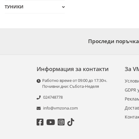
ТУНИКИ
Проследи поръчка
Информация за контакти
За V
Работно време от 09:00 до 17:30ч.
Услови
Почивни дни: Събота-Неделя
GDPR 
024748778
Рекла
Доста
info@vmzona.com
Конта