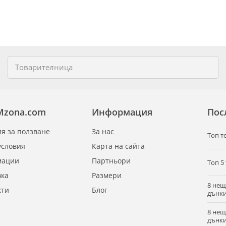
Mzona.com
Информация
Пос
я за ползване
За нас
Tоп т
условия
Карта на сайта
мации
Партньори
Топ 5
вка
Размери
8 нещ
кти
Блог
дънки
8 нещ
дънки