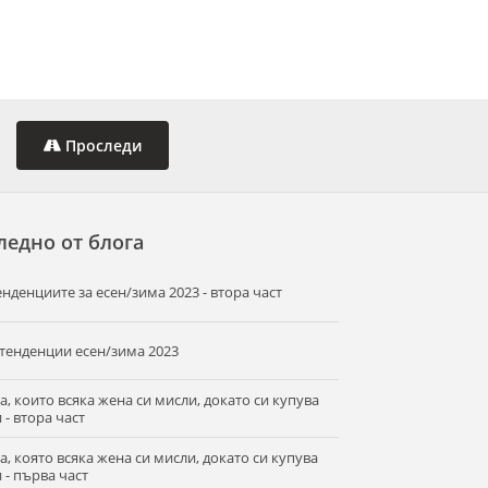
Проследи
ледно от блога
енденциите за есен/зима 2023 - втора част
 тенденции есен/зима 2023
а, които всяка жена си мисли, докато си купува
 - втора част
а, която всяка жена си мисли, докато си купува
 - първа част