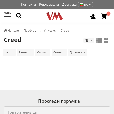
Контакти
Рекламации
Доставка
BG
МЕНЮ
Търси
0
Вход / Р
Начало
Парфюми
Унисекс
Creed
Creed
Цвят
Размер
Марка
Сезон
Доставка
Проследи поръчка