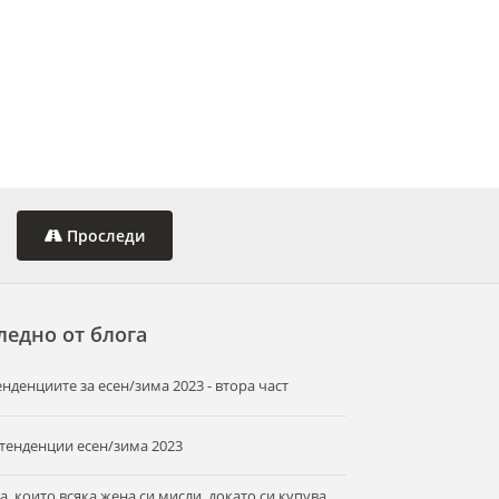
Проследи
ледно от блога
енденциите за есен/зима 2023 - втора част
 тенденции есен/зима 2023
а, които всяка жена си мисли, докато си купува