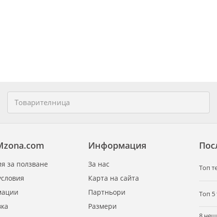
Mzona.com
Информация
Пос
я за ползване
За нас
Tоп т
условия
Карта на сайта
мации
Партньори
Топ 5
вка
Размери
8 нещ