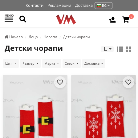
Контакти
Рекламации
Доставка
BG
МЕНЮ
Търси
0
Вход / Р
Начало
Деца
Чорапи
Детски чорапи
Детски чорапи
Цвят
Размер
Марка
Сезон
Доставка