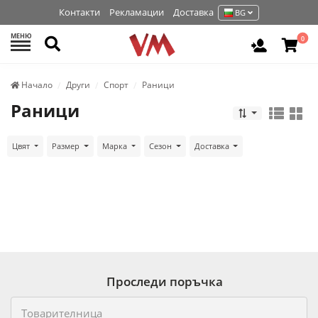
Контакти
Рекламации
Доставка
BG
МЕНЮ
Търси
0
Вход / Р
Начало
Други
Спорт
Раници
Раници
Цвят
Размер
Марка
Сезон
Доставка
Проследи поръчка