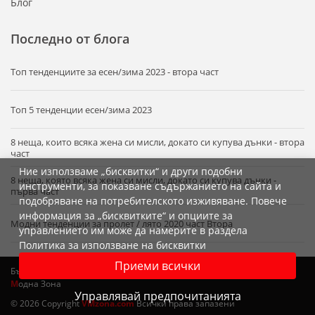
Блог
Последно от блога
Tоп тенденциите за есен/зима 2023 - втора част
Топ 5 тенденции есен/зима 2023
8 неща, които всяка жена си мисли, докато си купува дънки - втора
част
Ние използваме „бисквитки“ и други подобни
8 неща, която всяка жена си мисли, докато си купува дънки -
инструменти, за показване съдържанието на сайта и
първа част
подобряване на потребителското изживяване. Повече
информация за „бисквитките“ и опциите за
Модни тенденции за пролет / лято 2020 част Втора
управлението им може да намерите в раздела
Политика за използване на бисквитки
Приеми всички
Бъдете винаги в крак с модата и пазарувайте от онлайн
В
иртуална
М
одна Зона
Управлявай предпочитанията
© 2026 Copyright
VMzona.com
Всички права запазени