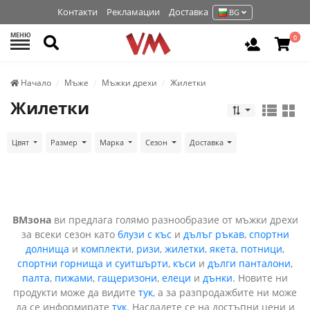
Контакти
Рекламации
Доставка
BG
МЕНЮ
Търси
0
Вход / Р
Начало
Мъже
Мъжки дрехи
Жилетки
Жилетки
Цвят
Размер
Марка
Сезон
Доставка
ВМзона
ви предлага голямо разнообразие от мъжки дрехи
за всеки сезон като
блузи с къс
и
дълъг ръкав
,
спортни
долнища
и
комплекти
,
ризи
,
жилетки
,
якета
,
потници
,
спортни горнища и суитшърти
,
къси
и
дълги панталони
,
палта
,
пижами
,
гащеризони
,
елеци
и
дънки
. Новите ни
продукти може да видите
тук
, а за разпродажбите ни може
да се информирате
тук
. Насладете се на достъпни цени и