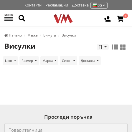
Контакти
Рекламации
Доставка
BG
МЕНЮ
Търси
0
Вход / Р
Начало
Мъже
Бижута
Висулки
Висулки
Цвят
Размер
Марка
Сезон
Доставка
Проследи поръчка