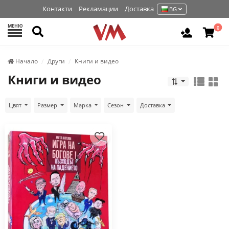
Контакти
Рекламации
Доставка
BG
МЕНЮ
Търси
0
Вход / Р
Начало
Други
Книги и видео
Книги и видео
Цвят
Размер
Марка
Сезон
Доставка