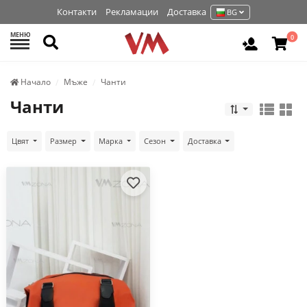
Контакти
Рекламации
Доставка
BG
МЕНЮ
Търси
0
Вход / Р
Начало
Мъже
Чанти
Чанти
Цвят
Размер
Марка
Сезон
Доставка