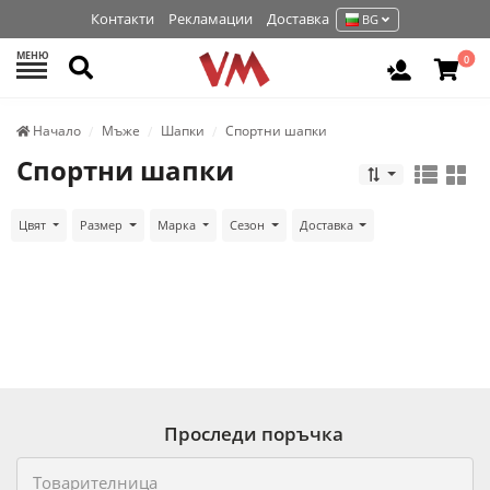
Контакти
Рекламации
Доставка
BG
МЕНЮ
Търси
0
Вход / Р
Начало
Мъже
Шапки
Спортни шапки
Спортни шапки
Цвят
Размер
Марка
Сезон
Доставка
Проследи поръчка