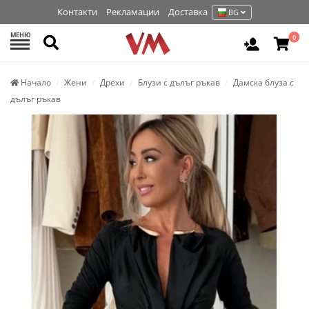
Контакти
Рекламации
Доставка
BG
МЕНЮ
Търси
0
Вход / Р
Начало
Жени
Дрехи
Блузи с дълъг ръкав
Дамска блуза с
дълъг ръкав