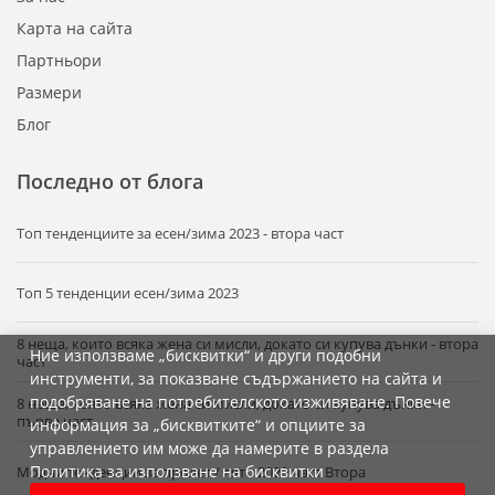
Карта на сайта
Партньори
Размери
Блог
Последно от блога
Tоп тенденциите за есен/зима 2023 - втора част
Топ 5 тенденции есен/зима 2023
8 неща, които всяка жена си мисли, докато си купува дънки - втора
Ние използваме „бисквитки“ и други подобни
част
инструменти, за показване съдържанието на сайта и
подобряване на потребителското изживяване. Повече
8 неща, която всяка жена си мисли, докато си купува дънки -
първа част
информация за „бисквитките“ и опциите за
управлението им може да намерите в раздела
Политика за използване на бисквитки
Модни тенденции за пролет / лято 2020 част Втора