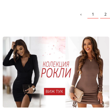
‹
1
2