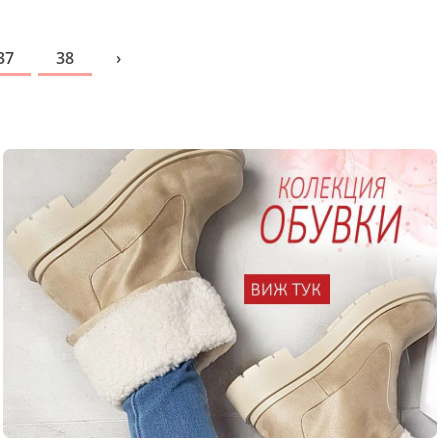
37
38
›