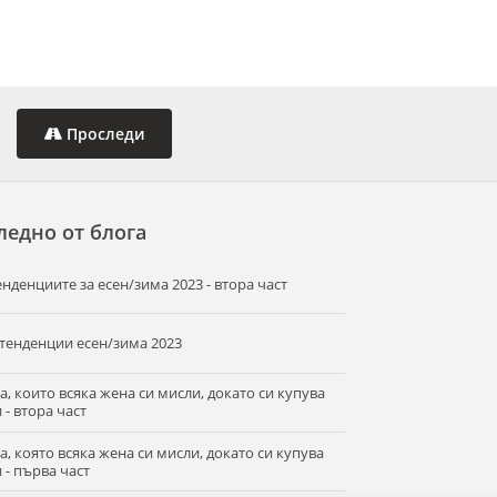
Проследи
ледно от блога
енденциите за есен/зима 2023 - втора част
 тенденции есен/зима 2023
а, които всяка жена си мисли, докато си купува
 - втора част
а, която всяка жена си мисли, докато си купува
 - първа част