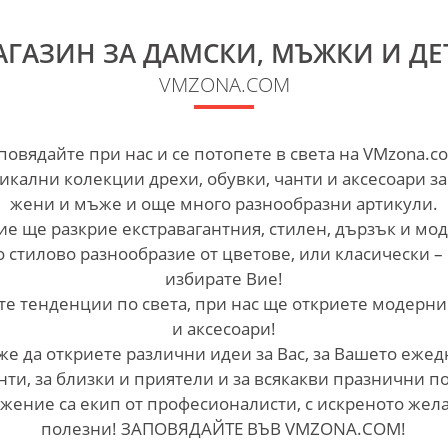
ГАЗИН ЗА ДАМСКИ, МЪЖКИ И ДЕ
VMZONA.COM
повядайте при нас и се потопете в света на VMzona.c
икални колекции дрехи, обувки, чанти и аксесоари за
жени и мъже и още много разнообразни артикули.
ие ще разкрие екстравагантния, стилен, дързък и мо
о стилово разнообразие от цветове, или класически –
избирате Вие!
е тенденции по света, при нас ще откриете модерни
и аксесоари!
е да откриете различни идеи за Вас, за Вашето ежед
ти, за близки и приятели и за всякакви празнични п
жение са екип от професионалисти, с искреното жел
полезни! ЗАПОВЯДАЙТЕ ВЪВ VMZONA.COM!