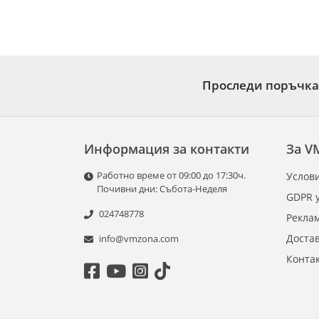
Проследи поръчка
Информация за контакти
За V
Работно време от 09:00 до 17:30ч.
Услови
Почивни дни: Събота-Неделя
GDPR 
024748778
Рекла
Доста
info@vmzona.com
Конта