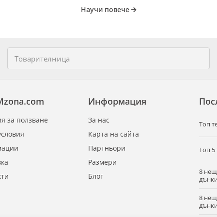
Научи повече
Mzona.com
Информация
Пос
я за ползване
За нас
Tоп т
условия
Карта на сайта
мации
Партньори
Топ 5
вка
Размери
8 нещ
кти
Блог
дънки
8 нещ
дънки