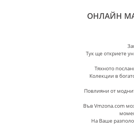
ОНЛАЙН МА
За
Tук ще откриете ун
Тяхното послан
Колекции в богат
Повлияни от моднит
Във Vmzona.com мож
момен
На Ваше разполо