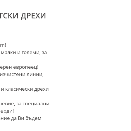
ТСКИ ДРЕХИ
om!
 малки и големи, за
дерен европеец!
 изчистени линии,
 и класически дрехи
невие, за специални
оводи!
ание да Ви бъдем