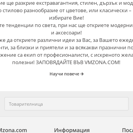
ие ще разкрие екстравагантния, стилен, дързък и мо
о стилово разнообразие от цветове, или класически –
избирате Вие!
е тенденции по света, при нас ще откриете модерни
и аксесоари!
е да откриете различни идеи за Вас, за Вашето ежед
ти, за близки и приятели и за всякакви празнични п
жение са екип от професионалисти, с искреното жел
полезни! ЗАПОВЯДАЙТЕ ВЪВ VMZONA.COM!
Научи повече
Mzona.com
Информация
Пос