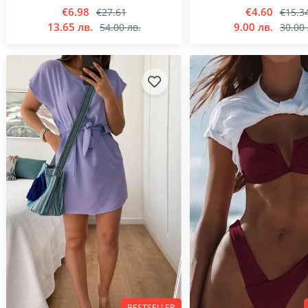
€6.98
€4.60
€27.61
€15.3
13.65 лв.
9.00 лв.
54.00 лв.
30.00 
BESTSELLER