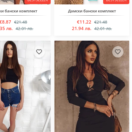
ки бански комплект
Дамски бански комплект
€8.87
€11.22
€21.48
€21.48
35 лв.
21.94 лв.
42.01 лв.
42.01 лв.