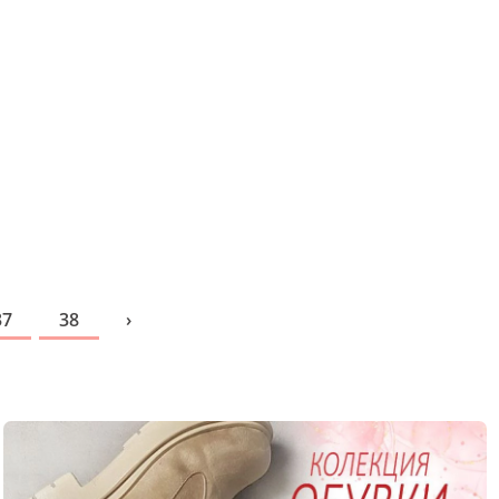
37
38
›