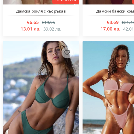
Дамска рокля с къс ръкав
Дамски бански ко
€6.65
€8.69
€19.95
€21.4
13.01 лв.
17.00 лв.
39.02 лв.
42.01