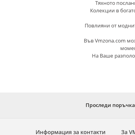
Тяхното послан
Колекции в богат
Повлияни от моднит
Във Vmzona.com мож
момен
На Ваше разполо
Проследи поръчка
Информация за контакти
За V