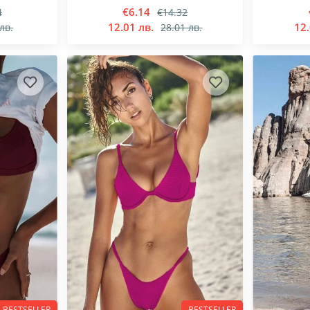
€6.14
4
€14.32
12.01 лв.
12.
лв.
28.01 лв.
BESTSELLER
BESTSELLER