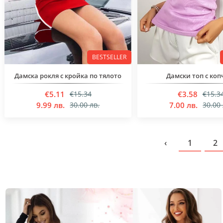
BESTSELLER
Дамска рокля с кройка по тялото
Дамски топ с коп
€5.11
€3.58
€15.34
€15.3
9.99 лв.
7.00 лв.
30.00 лв.
30.00 
‹
1
2