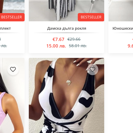
BESTSELLER
BESTSELLER
мплект
Дамска дълга рокля
€7.67
8
€29.66
15.00 лв.
9.
 лв.
58.01 лв.