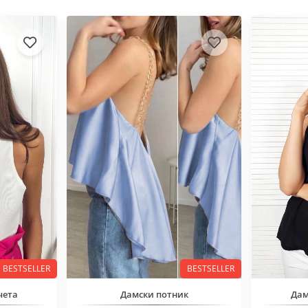
BESTSELLER
BESTSELLER
чета
Дамски потник
Дам