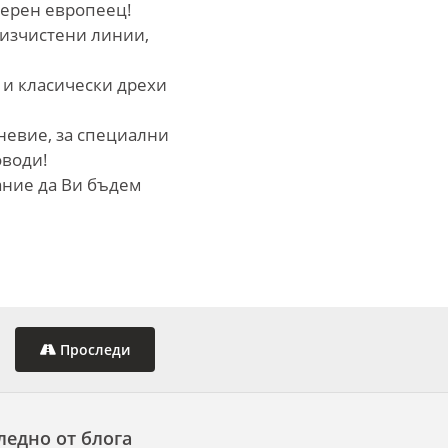
дерен европеец!
 изчистени линии,
 и класически дрехи
невие, за специални
оводи!
ание да Ви бъдем
Проследи
ледно от блога