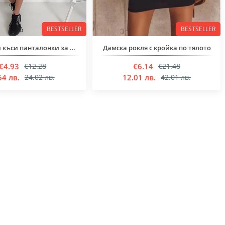
BESTSELLER
BESTSELLER
Юношески къси панталонки за момичета
Дамска рокля с кройка по тялото
€4.93
€6.14
€12.28
€21.48
64 лв.
12.01 лв.
24.02 лв.
42.01 лв.