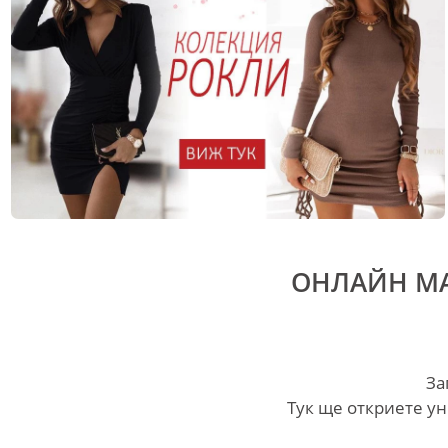
ОНЛАЙН МА
За
Tук ще откриете ун