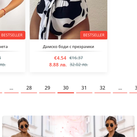
BESTSELLER
BESTSELLER
чета
Дамско боди с презрамки
€4.54
4
€16.37
8.88 лв.
лв.
32.02 лв.
...
28
29
30
31
32
...