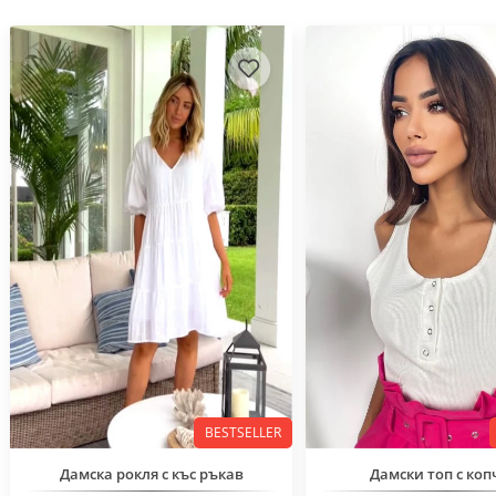
BESTSELLER
Дамска рокля с къс ръкав
Дамски топ с коп