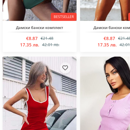
BESTSELLER
Дамски бански комплект
Дамски бански ко
€8.87
€8.87
€21.48
€21.4
17.35 лв.
17.35 лв.
42.01 лв.
42.01