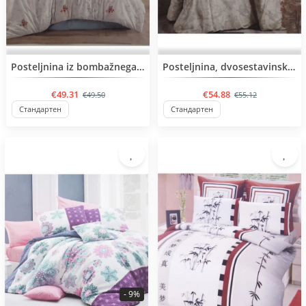
BESTSELLER
BESTSELLER
Posteljnina iz bombažnega satena
Posteljnina, dvosestavinski komplet
€49.31
€54.88
€49.50
€55.12
Стандартен
Стандартен
- 9%