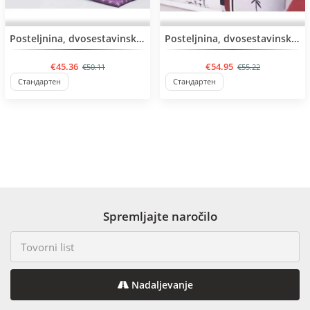
BESTSELLER
BESTSELLER
Posteljnina, dvosestavinski komplet
Posteljnina, dvosestavinski komplet
€45.36
€54.95
€50.11
€55.22
Стандартен
Стандартен
Spremljajte naročilo
Nadaljevanje