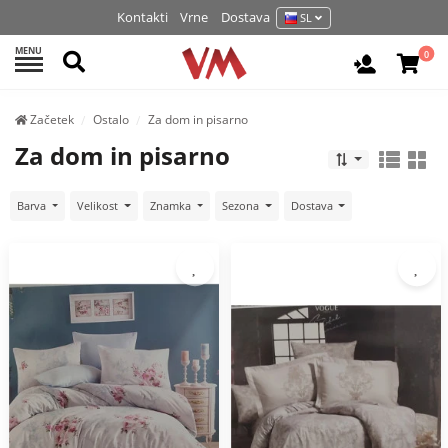
Kontakti
Vrne
Dostava
SL
MENU
Išči
0
Prijava / 
Začetek
Ostalo
Za dom in pisarno
Za dom in pisarno
Barva
Velikost
Znamka
Sezona
Dostava