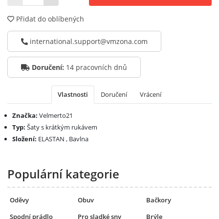
Přidat do oblíbených
international.support@vmzona.com
Doručení:
14 pracovních dnů
Vlastnosti
Doručení
Vrácení
Značka:
Velmerto21
Typ:
Šaty s krátkým rukávem
Složení:
ELASTAN , Bavlna
Populární kategorie
Oděvy
Obuv
Bačkory
Spodní prádlo
Pro sladké sny
Brýle