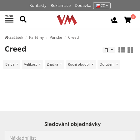
Kontakty
Reklamace
Dodávka
CZ
MENU
Hledat
0
Vchod / R
Začátek
Parfémy
Pánské
Creed
Creed
Barva
Velikost
Značka
Roční období
Doručení
Sledování objednávky