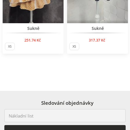
Нов продукт
BESTSELLER
Sukně
Sukně
251.74 Kč
317.37 Kč
XS
XS
Sledování objednávky