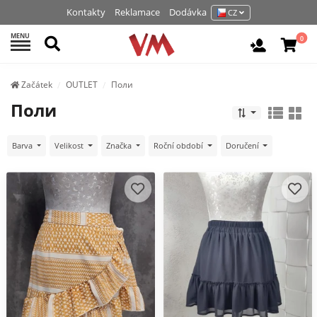
Kontakty
Reklamace
Dodávka
CZ
MENU
Hledat
0
Vchod / R
Začátek
OUTLET
Поли
Поли
Barva
Velikost
Značka
Roční období
Doručení