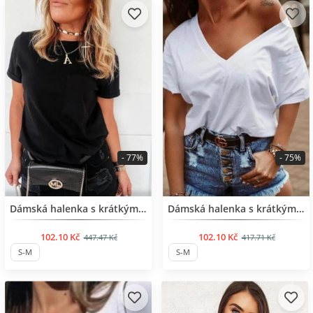
- 77%
- 75%
BESTSELLER
BESTSELLER
Dámská halenka s krátkým rukávem
Dámská halenka s krátkým rukávem
102.10 Kč
102.10 Kč
447.47 Kč
417.71 Kč
S-M
S-M