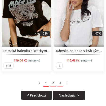
- 58%
- 67%
BESTSELLER
BESTSELLER
Dámská halenka s krátkým rukávem
Dámská halenka s krátkým rukávem
149.06 Kč
116.68 Kč
358.21 Kč
358.21 Kč
S-M
S
‹
1
2
3
›
Předchozí
Následující