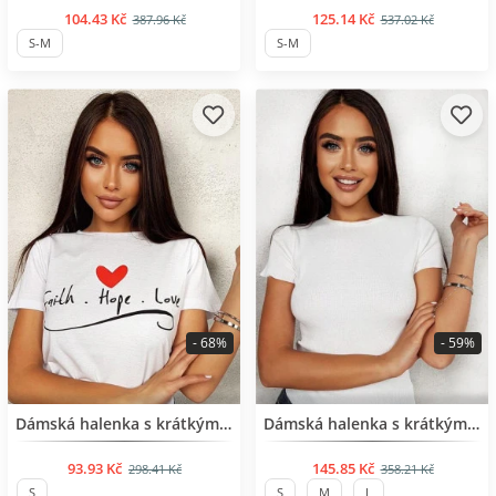
104.43 Kč
125.14 Kč
387.96 Kč
537.02 Kč
S-M
S-M
- 68%
- 59%
BESTSELLER
BESTSELLER
Dámská halenka s krátkým rukávem
Dámská halenka s krátkým rukávem
93.93 Kč
145.85 Kč
298.41 Kč
358.21 Kč
S
S
M
L