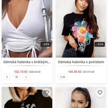
- 68%
- 65%
BESTSELLER
BESTSELLER
Dámská halenka s krátkým rukávem
Dámská halenka s potiskem
102.10 Kč
145.85 Kč
328.16 Kč
417.71 Kč
S
M
L
S-M