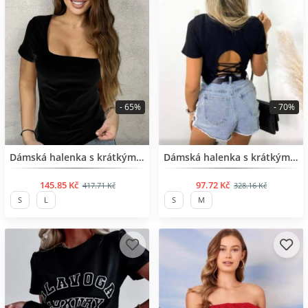
- 65%
- 70%
BESTSELLER
BESTSELLER
Dámská halenka s krátkým rukávem
Dámská halenka s krátkým rukávem
145.85 Kč
97.72 Kč
417.71 Kč
328.16 Kč
S
L
S
M