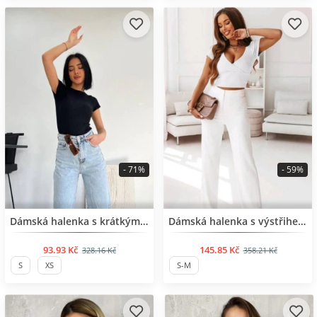
- 71%
- 59%
BESTSELLER
BESTSELLER
Dámská halenka s krátkým rukávem
Dámská halenka s výstřihem do V
93.93 Kč
145.85 Kč
328.16 Kč
358.21 Kč
S
XS
S-M