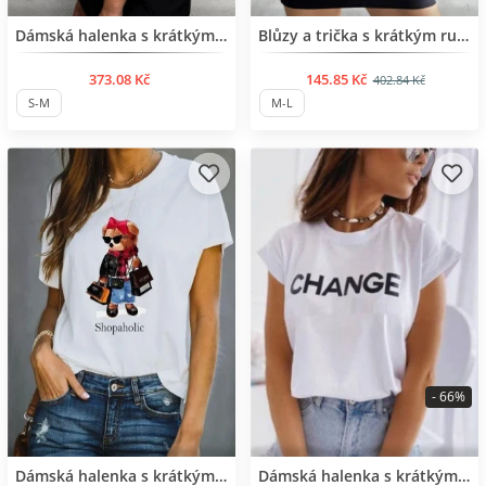
Нов продукт
BESTSELLER
Dámská halenka s krátkým rukávem
Blůzy a trička s krátkým rukávem
373.08 Kč
145.85 Kč
402.84 Kč
S-M
M-L
- 66%
BESTSELLER
BESTSELLER
Dámská halenka s krátkým rukávem
Dámská halenka s krátkým rukávem