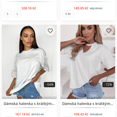
328.16 Kč
145.85 Kč
432.59 Kč
S
L
S-M
- 64%
- 72%
BESTSELLER
BESTSELLER
Dámská halenka s krátkým rukávem
Dámská halenka s krátkým rukávem
167.14 Kč
104.43 Kč
477.51 Kč
373.08 Kč