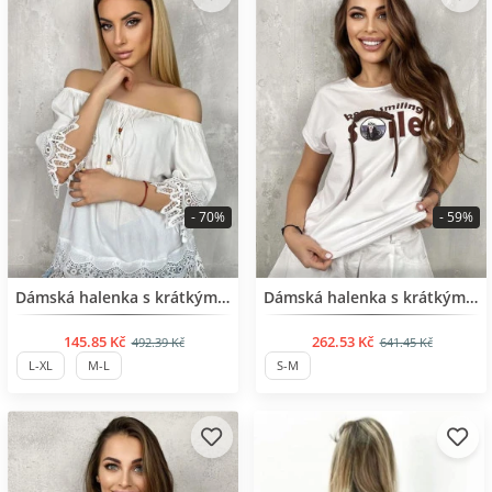
- 70%
- 59%
BESTSELLER
Dámská halenka s krátkým rukávem a pletenou krajkou
Dámská halenka s krátkým rukávem, potiskem a aplikací
145.85 Kč
262.53 Kč
492.39 Kč
641.45 Kč
L-XL
M-L
S-M