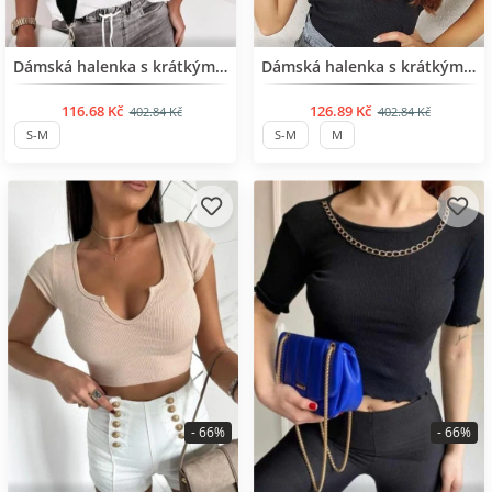
BESTSELLER
BESTSELLER
Dámská halenka s krátkým rukávem
Dámská halenka s krátkým rukávem
116.68 Kč
126.89 Kč
402.84 Kč
402.84 Kč
S-M
S-M
M
- 66%
- 66%