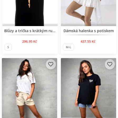
Нов продукт
Blůzy a trička s krátkým rukávem
Dámská halenka s potiskem
296.95 Kč
437.55 Kč
S
M-L