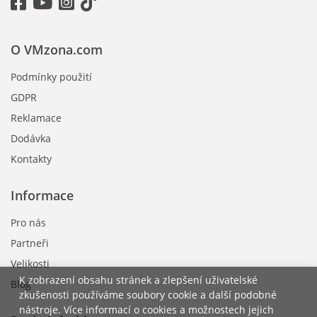
O VMzona.com
Podmínky použití
GDPR
Reklamace
Dodávka
Kontakty
Informace
Pro nás
Partneři
Velikosti
K zobrazení obsahu stránek a zlepšení uživatelské
Blog
zkušenosti používáme soubory cookie a další podobné
nástroje. Více informací o cookies a možnostech jejich