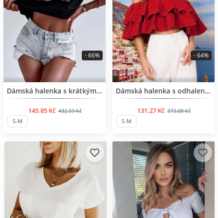
- 66%
- 64%
BESTSELLER
BESTSELLER
Dámská halenka s krátkým rukávem
Dámská halenka s odhalenými rameny
145.85 Kč
131.27 Kč
432.59 Kč
373.08 Kč
S-M
S-M