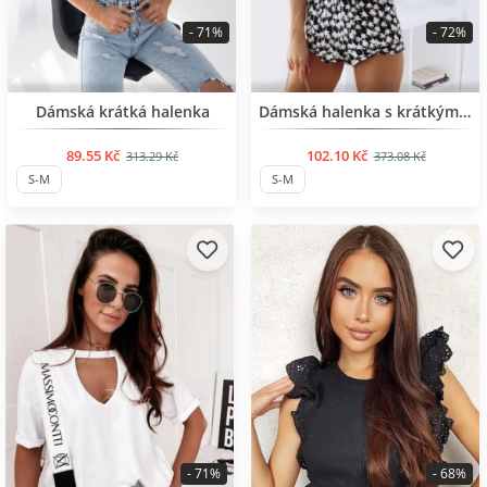
- 71%
- 72%
BESTSELLER
BESTSELLER
Dámská krátká halenka
Dámská halenka s krátkým rukávem
89.55 Kč
102.10 Kč
313.29 Kč
373.08 Kč
S-M
S-M
- 71%
- 68%