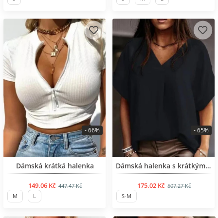
- 66%
- 65%
BESTSELLER
BESTSELLER
Dámská krátká halenka
Dámská halenka s krátkým rukávem
149.06 Kč
175.02 Kč
447.47 Kč
507.27 Kč
M
L
S-M