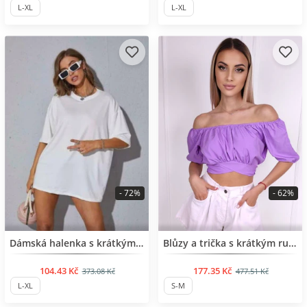
L-XL
L-XL
- 72%
- 62%
BESTSELLER
BESTSELLER
Dámská halenka s krátkým rukávem
Blůzy a trička s krátkým rukávem
104.43 Kč
177.35 Kč
373.08 Kč
477.51 Kč
L-XL
S-M