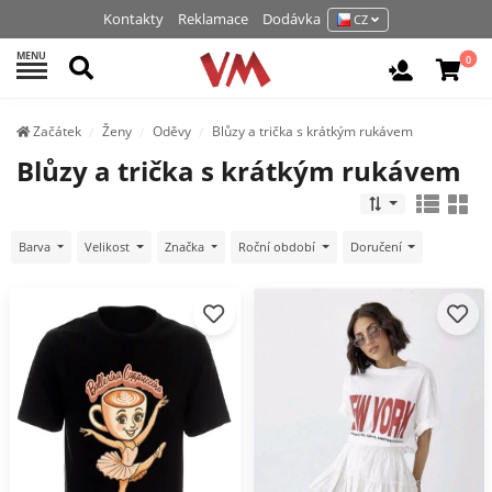
Kontakty
Reklamace
Dodávka
CZ
MENU
Hledat
0
Vchod / R
Začátek
Ženy
Oděvy
Blůzy a trička s krátkým rukávem
Blůzy a trička s krátkým rukávem
Barva
Velikost
Značka
Roční období
Doručení