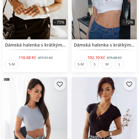
- 75%
- 72%
BESTSELLER
BESTSELLER
Dámská halenka s krátkým rukávem
Dámská halenka s krátkým rukávem
116.68 Kč
102.10 Kč
477.51 Kč
373.08 Kč
S-M
S-M
S
M
L