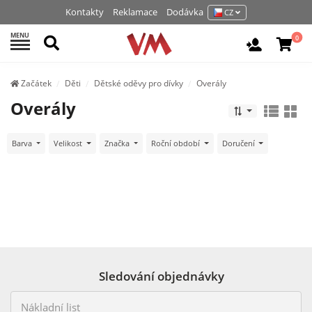
Kontakty
Reklamace
Dodávka
CZ
MENU
Hledat
0
Vchod / R
Začátek
Děti
Dětské oděvy pro dívky
Overály
Overály
Barva
Velikost
Značka
Roční období
Doručení
Sledování objednávky