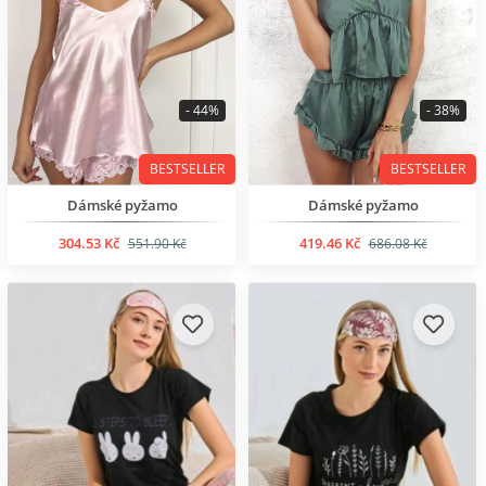
- 44%
- 38%
BESTSELLER
BESTSELLER
Dámské pyžamo
Dámské pyžamo
304.53 Kč
419.46 Kč
551.90 Kč
686.08 Kč