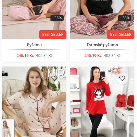
- 38%
- 38%
BESTSELLER
BESTSELLER
Pyžama
Dámské pyžamo
246.19 Kč
246.19 Kč
402.84 Kč
402.84 Kč