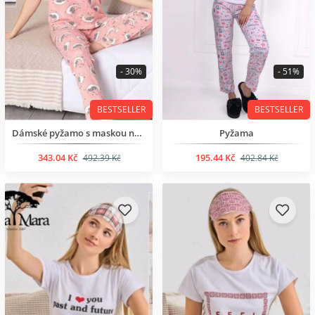
- 30%
- 51%
BESTSELLER
BESTSELLER
Dámské pyžamo s maskou na spaní
Pyžama
343.04 Kč
195.44 Kč
492.39 Kč
402.84 Kč