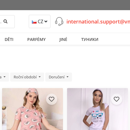
international.support@
Hledat
CZ
DĚTI
PARFÉMY
JINÉ
ТУНИКИ
ka
Roční období
Doručení