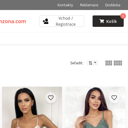
Kontakty
Reklamace
Dodávka
0
Vchod /
vmzona.com
Košík
Registrace
Seřadit: