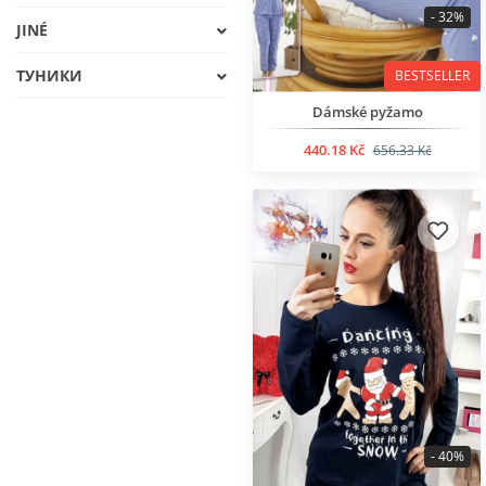
- 32%
JINÉ
ТУНИКИ
BESTSELLER
Dámské pyžamo
440.18 Kč
656.33 Kč
- 40%