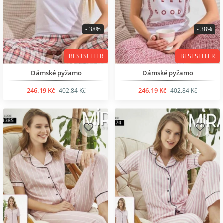
- 38%
- 38%
BESTSELLER
BESTSELLER
Dámské pyžamo
Dámské pyžamo
246.19 Kč
246.19 Kč
402.84 Kč
402.84 Kč