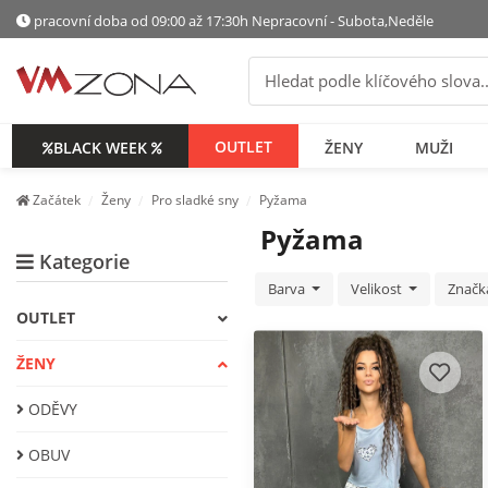
pracovní doba od 09:00 až 17:30h Nepracovní - Subota,Neděle
OUTLET
BLACK WEEK
ŽENY
МUŽI
Začátek
Ženy
Pro sladké sny
Pyžama
Pyžama
Kategorie
Barva
Velikost
Znač
OUTLET
ŽENY
ODĚVY
OBUV