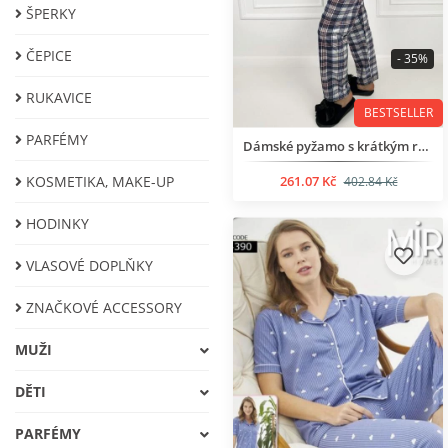
ŠPERKY
ČEPICE
- 35%
RUKAVICE
BESTSELLER
PARFÉMY
Dámské pyžamo s krátkým rukávem
KOSMETIKA, MAKE-UP
261.07 Kč
402.84 Kč
HODINKY
VLASOVÉ DOPLŇKY
ZNAČKOVÉ ACCESSORY
МUŽI
DĚTI
PARFÉMY