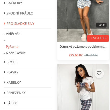
BAČKORY
SPODNÍ PRÁDLO
PRO SLADKÉ SNY
- 45%
- Vidět vše
BESTSELLER
-
- Pyžama
Dámské pyžamo s potiskem srdce
- Noční košile
275.66 Kč
507.27 Kč
BRÝLE
PLAVKY
KABELKY
PENĚŽENKY
PÁSKY