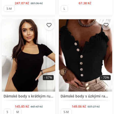
247.07 Kč
67.38 Kč
387.96 Kč
S-M
L
- 67%
- 70%
BESTSELLER
BESTSELLER
Dámské body s krátkým rukávem
Dámské body s úzkými ramínky
145.85 Kč
149.06 Kč
447.47 Kč
507.27 Kč
S
M
S-M