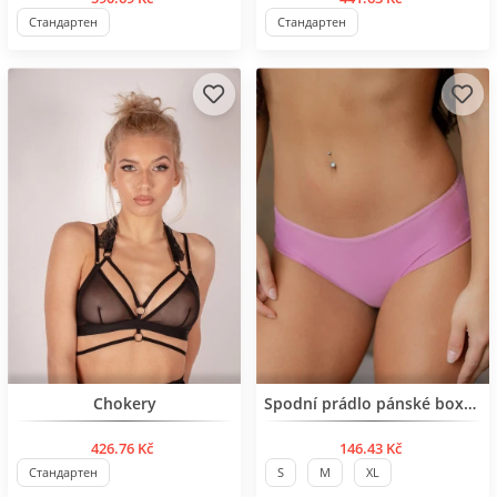
Стандартен
Стандартен
BESTSELLER
Chokery
Spodní prádlo pánské boxerky
426.76 Kč
146.43 Kč
Стандартен
S
M
XL