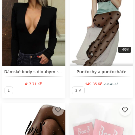
- 49%
BESTSELLER
BESTSELLER
Dámské body s dlouhým rukávem
Punčochy a punčocháče
417.71 Kč
149.35 Kč
298.41 Kč
L
S-M