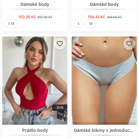
BESTSELLER
BESTSELLER
Dámské body
Dámské body
103.26 Kč
104.43 Kč
387.96 Kč
268.66 Kč
S-M
S
M
- 36%
BESTSELLER
BESTSELLER
Prádlo body
Dámské bikiny s jednoduchým designem