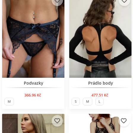
Нов продукт
BESTSELLER
Podvazky
Prádlo body
366.96 Kč
477.51 Kč
M
S
M
L