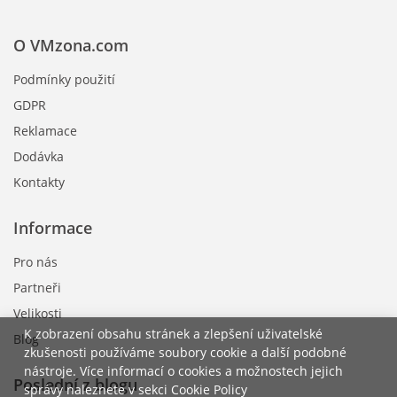
O VMzona.com
Podmínky použití
GDPR
Reklamace
Dodávka
Kontakty
Informace
Pro nás
Partneři
Velikosti
K zobrazení obsahu stránek a zlepšení uživatelské
Blog
zkušenosti používáme soubory cookie a další podobné
nástroje. Více informací o cookies a možnostech jejich
Poslední z blogu
správy naleznete v sekci Cookie Policy