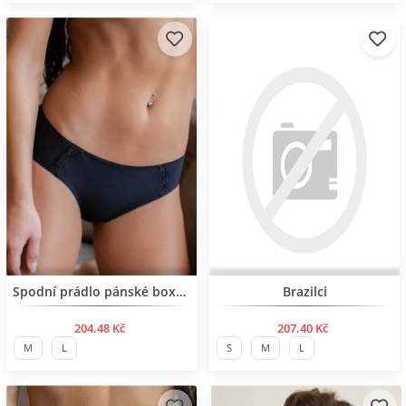
BESTSELLER
Нов продукт
Spodní prádlo pánské boxerky
Brazilci
204.48 Kč
207.40 Kč
M
L
S
M
L