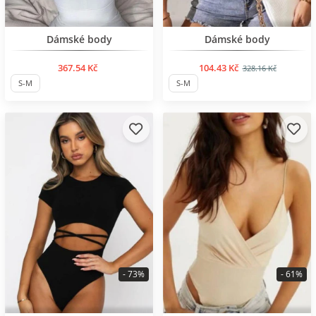
BESTSELLER
BESTSELLER
Dámské body
Dámské body
367.54 Kč
104.43 Kč
328.16 Kč
S-M
S-M
- 73%
- 61%