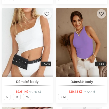
- 57%
- 73%
BESTSELLER
BESTSELLER
Dámské body
Dámské body
189.61 Kč
120.18 Kč
447.47 Kč
447.47 Kč
S
M
XS
S-M