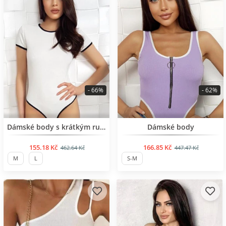
- 66%
- 62%
BESTSELLER
BESTSELLER
Dámské body s krátkým rukávem
Dámské body
155.18 Kč
166.85 Kč
462.64 Kč
447.47 Kč
M
L
S-M