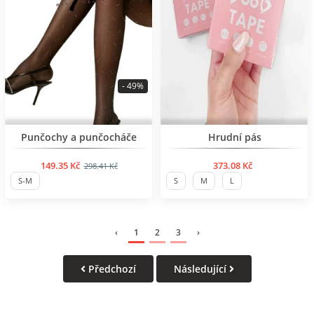
- 49%
BESTSELLER
Punčochy a punčocháče
Hrudní pás
149.35 Kč
373.08 Kč
298.41 Kč
S-M
S
M
L
‹
1
2
3
›
Předchozí
Následující