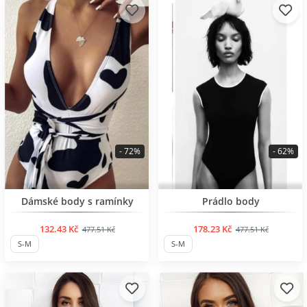
- 72%
- 62%
BESTSELLER
BESTSELLER
Dámské body s ramínky
Prádlo body
132.43 Kč
178.23 Kč
477.51 Kč
477.51 Kč
S-M
S-M