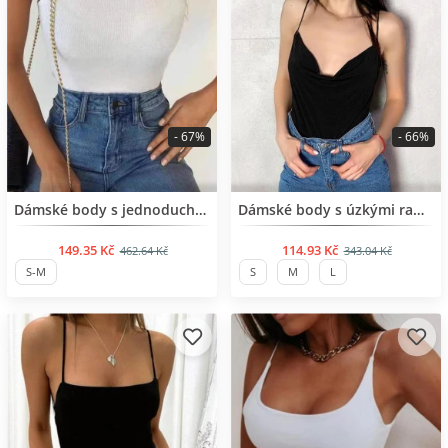
- 67%
- 66%
BESTSELLER
BESTSELLER
Dámské body s jednoduchým designem
Dámské body s úzkými ramínky
149.35 Kč
114.93 Kč
462.64 Kč
343.04 Kč
S-M
S
M
L