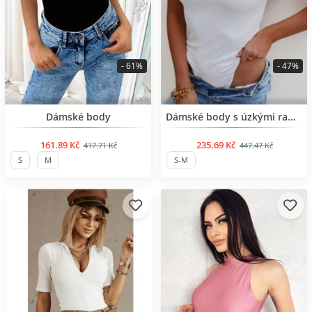
- 61%
- 47%
BESTSELLER
BESTSELLER
Dámské body
Dámské body s úzkými ramínky
161.89 Kč
235.69 Kč
417.71 Kč
447.47 Kč
S
M
S-M