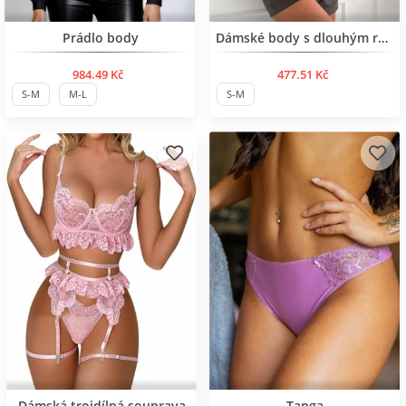
Нов продукт
Нов продукт
Prádlo body
Dámské body s dlouhým rukávem
984.49 Kč
477.51 Kč
S-M
M-L
S-M
Нов продукт
Dámská trojdílná souprava
Tanga