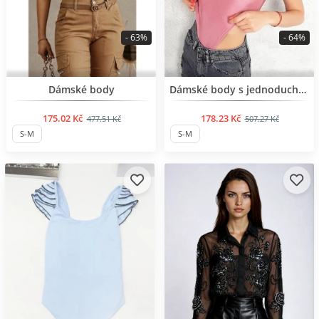
- 63%
- 64%
BESTSELLER
BESTSELLER
Dámské body
Dámské body s jednoduchým designem
175.02 Kč
178.23 Kč
477.51 Kč
507.27 Kč
S-M
S-M