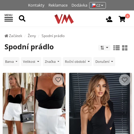
Kontakty
Reklamace
Dodávka
CZ
MENU
Hledat
0
Vchod / R
Začátek
Ženy
Spodní prádlo
Spodní prádlo
Barva
Velikost
Značka
Roční období
Doručení