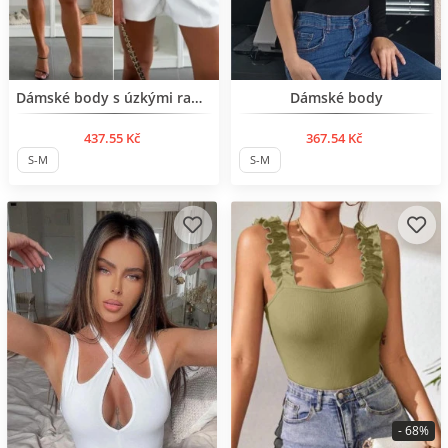
Нов продукт
BESTSELLER
Dámské body s úzkými ramínky
Dámské body
437.55 Kč
367.54 Kč
S-M
S-M
- 68%