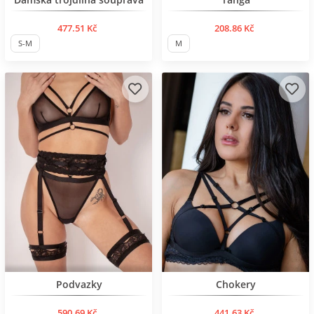
477.51 Kč
208.86 Kč
S-M
M
Нов продукт
Нов продукт
Podvazky
Chokery
590.69 Kč
441.63 Kč