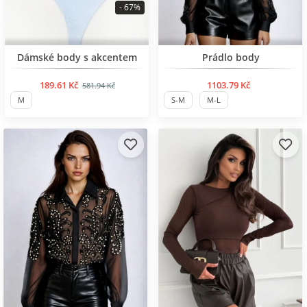
- 67%
BESTSELLER
Нов продукт
Dámské body s akcentem
Prádlo body
189.61 Kč
1103.79 Kč
581.94 Kč
M
S-M
M-L