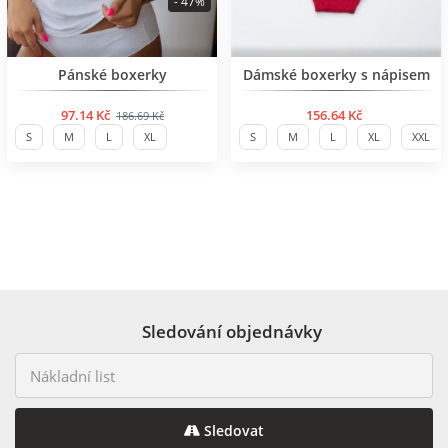
- 47%
BESTSELLER
BESTSELLER
Pánské boxerky
Dámské boxerky s nápisem
97.14 Kč
156.64 Kč
186.69 Kč
S
M
L
XL
S
M
L
XL
XXL
Sledování objednávky
Sledovat