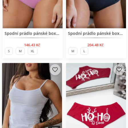
BESTSELLER
BESTSELLER
Spodní prádlo pánské boxerky
Spodní prádlo pánské boxerky
146.43 Kč
204.48 Kč
S
M
XL
M
L