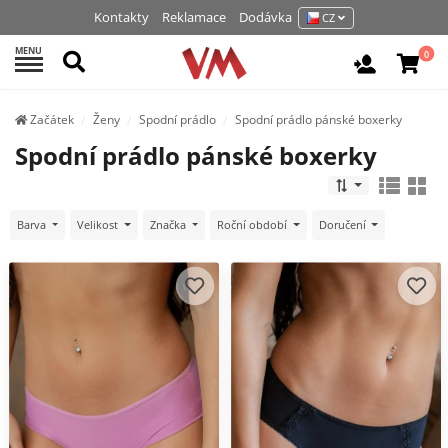
Kontakty
Reklamace
Dodávka
CZ
MENU
Hledat
0
Vchod / R
Začátek
Ženy
Spodní prádlo
Spodní prádlo pánské boxerky
Spodní prádlo pánské boxerky
Barva
Velikost
Značka
Roční období
Doručení