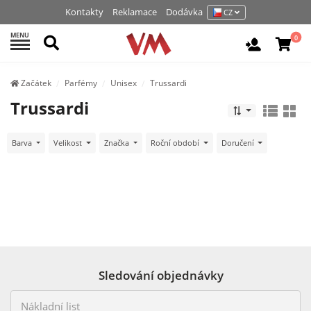
Kontakty
Reklamace
Dodávka
CZ
MENU
Hledat
0
Vchod / R
Začátek
Parfémy
Unisex
Trussardi
Trussardi
Barva
Velikost
Značka
Roční období
Doručení
Sledování objednávky