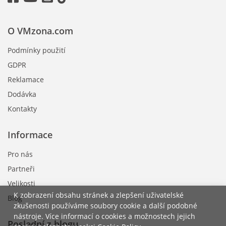
O VMzona.com
Podmínky použití
GDPR
Reklamace
Dodávka
Kontakty
Informace
Pro nás
Partneři
Velikosti
K zobrazení obsahu stránek a zlepšení uživatelské
Blog
zkušenosti používáme soubory cookie a další podobné
nástroje. Více informací o cookies a možnostech jejich
Poslední z blogu