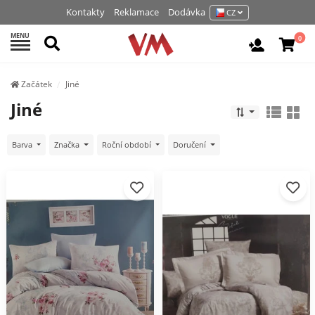
Kontakty
Reklamace
Dodávka
CZ
MENU
Hledat
0
Vchod / R
Začátek
Jiné
Jiné
Barva
Značka
Roční období
Doručení