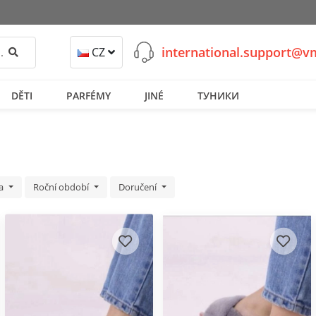
international.support@
Hledat
CZ
DĚTI
PARFÉMY
JINÉ
ТУНИКИ
ka
Roční období
Doručení