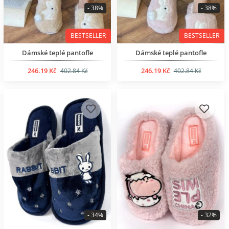
- 38%
- 38%
BESTSELLER
BESTSELLER
Dámské teplé pantofle
Dámské teplé pantofle
246.19 Kč
246.19 Kč
402.84 Kč
402.84 Kč
- 34%
- 32%