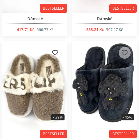
BESTSELLER
BESTSELLER
Dámské
Dámské
417.71 Kč
358.21 Kč
566.77 Kč
507.27 Kč
- 29%
- 45%
BESTSELLER
BESTSELLER