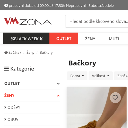
pracovní doba od 09:00 až 17:30h Nepracovní - Subota,Neděle
OUTLET
BLACK WEEK
ŽENY
МUŽI
Začátek
Ženy
Bačkory
Bačkory
Kategorie
Barva
Velikost
Znač
OUTLET
ŽENY
ODĚVY
OBUV