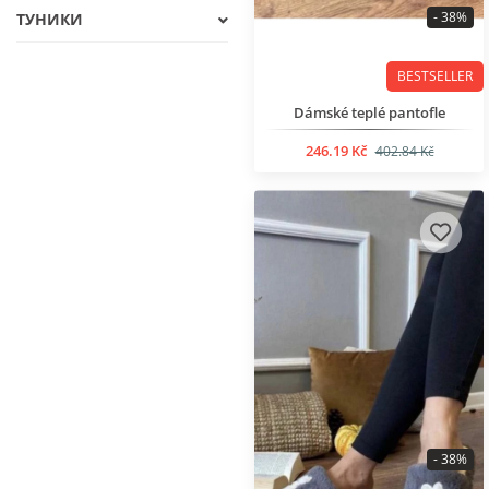
- 38%
ТУНИКИ
BESTSELLER
Dámské teplé pantofle
246.19 Kč
402.84 Kč
- 38%