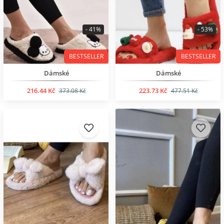
- 41%
- 53%
BESTSELLER
BESTSELLER
Dámské
Dámské
216.44 Kč
223.73 Kč
373.08 Kč
477.51 Kč