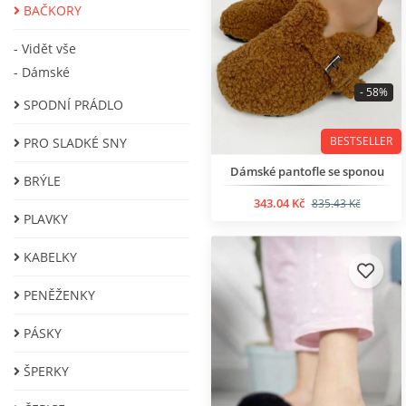
BAČKORY
- Vidět vše
- Dámské
- 58%
SPODNÍ PRÁDLO
BESTSELLER
PRO SLADKÉ SNY
Dámské pantofle se sponou
BRÝLE
343.04 Kč
835.43 Kč
PLAVKY
KABELKY
PENĚŽENKY
PÁSKY
ŠPERKY