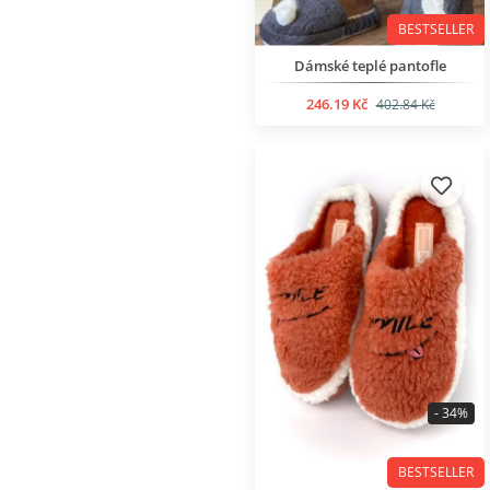
BESTSELLER
Dámské teplé pantofle
246.19 Kč
402.84 Kč
- 34%
BESTSELLER