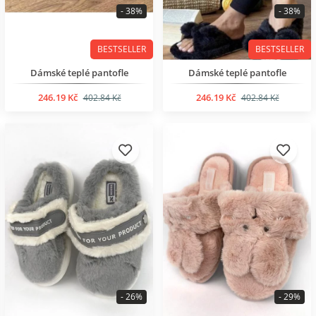
- 38%
- 38%
BESTSELLER
BESTSELLER
Dámské teplé pantofle
Dámské teplé pantofle
246.19 Kč
246.19 Kč
402.84 Kč
402.84 Kč
- 26%
- 29%