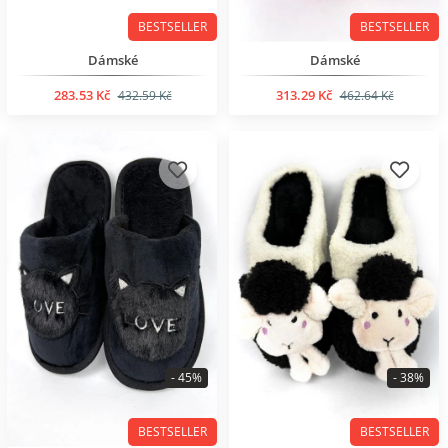
BESTSELLER
BESTSELLER
Dámské
Dámské
283.53 Kč
313.29 Kč
432.59 Kč
462.64 Kč
- 45%
- 38%
BESTSELLER
BESTSELLER