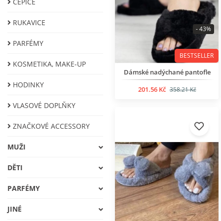
ČEPICE
RUKAVICE
- 43%
PARFÉMY
BESTSELLER
KOSMETIKA, MAKE-UP
Dámské nadýchané pantofle
HODINKY
201.56 Kč
358.21 Kč
VLASOVÉ DOPLŇKY
ZNAČKOVÉ ACCESSORY
МUŽI
DĚTI
PARFÉMY
JINÉ