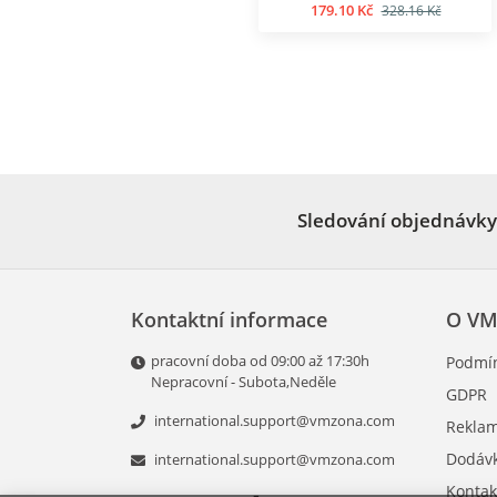
179.10 Kč
328.16 Kč
Sledování objednávky
Kontaktní informace
O VM
pracovní doba od 09:00 až 17:30h
Podmín
Nepracovní - Subota,Neděle
GDPR
international.support@vmzona.com
Rekla
Dodáv
international.support@vmzona.com
Kontak