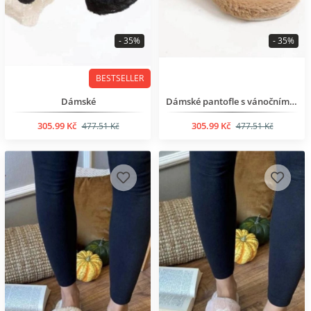
- 35%
- 35%
BESTSELLER
Dámské
Dámské pantofle s vánočním motivem
305.99 Kč
305.99 Kč
477.51 Kč
477.51 Kč