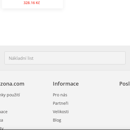
328.16 Kč
zona.com
Informace
Posl
ky použití
Pro nás
Partneři
mace
Velikosti
ka
Blog
ty