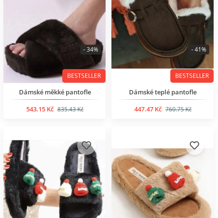
- 34%
- 41%
BESTSELLER
BESTSELLER
Dámské měkké pantofle
Dámské teplé pantofle
543.15 Kč
447.47 Kč
835.43 Kč
760.75 Kč