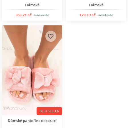
Dámské
Dámské
358.21 Kč
179.10 Kč
507.27 Kč
328.16 Kč
BESTSELLER
Dámské pantofle s dekorací