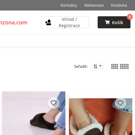
Kontakty
Reklamace
Dodávka
0
Vchod /
vmzona.com
Košík
Registrace
Seřadit: