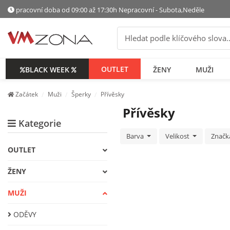
pracovní doba od 09:00 až 17:30h Nepracovní - Subota,Neděle
OUTLET
BLACK WEEK
ŽENY
МUŽI
Začátek
Мuži
Šperky
Přívěsky
Přívěsky
Kategorie
Barva
Velikost
Znač
OUTLET
ŽENY
МUŽI
ODĚVY