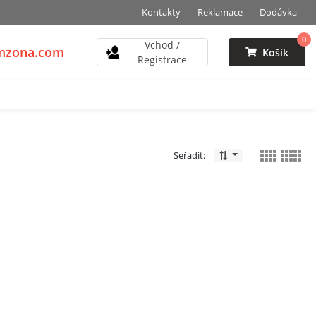
Kontakty
Reklamace
Dodávka
0
Vchod /
vmzona.com
Košík
Registrace
Seřadit: