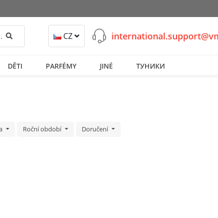
international.support@
Hledat
CZ
DĚTI
PARFÉMY
JINÉ
ТУНИКИ
ka
Roční období
Doručení