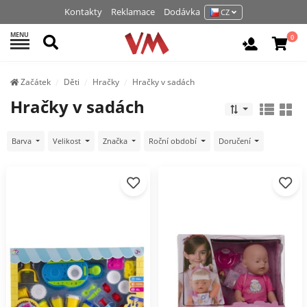
Kontakty
Reklamace
Dodávka
CZ
MENU
Hledat
0
Vchod / R
Začátek
Děti
Hračky
Hračky v sadách
Hračky v sadách
Barva
Velikost
Značka
Roční období
Doručení