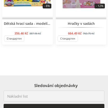
- 8%
- 12%
BESTSELLER
Dětská hrací sada - modelína pro děti od 5 let
Hračky v sadách
356.46 Kč
664.49 Kč
387.96 Kč
760.75 Kč
Стандартен
Стандартен
Sledování objednávky