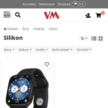
Kontakty
Reklamace
Dodávka
CZ
MENU
Hledat
0
Vchod / R
Začátek
Ženy
Hodinky
Silikon
Silikon
Barva
Velikost
Značka
Roční období
Doručení