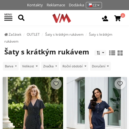
Kontakty
Reklamace
Dodávka
CZ
MENU
Hledat
0
Vchod / R
Začátek
OUTLET
Šaty s krátkým rukávem
Šaty s krátkým
rukávem
Šaty s krátkým rukávem
Barva
Velikost
Značka
Roční období
Doručení