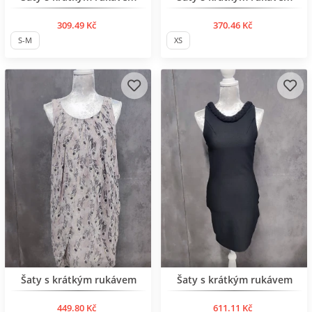
309.49 Kč
370.46 Kč
S-M
XS
BESTSELLER
BESTSELLER
Šaty s krátkým rukávem
Šaty s krátkým rukávem
449.80 Kč
611.11 Kč