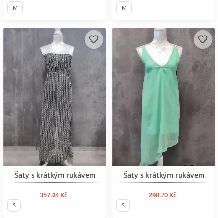
M
M
BESTSELLER
Šaty s krátkým rukávem
Šaty s krátkým rukávem
357.04 Kč
298.70 Kč
S
S