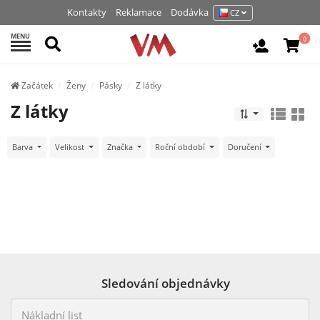
Kontakty
Reklamace
Dodávka
CZ
MENU
Hledat
0
Vchod / R
Začátek
Ženy
Pásky
Z látky
Z látky
Barva
Velikost
Značka
Roční období
Doručení
Sledování objednávky