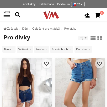
Kontakty
Reklamace
Dodávka
CZ
MENU
Hledat
0
Vchod / R
Začátek
Děti
Oblečení pro mládež
Pro dívky
Pro dívky
Barva
Velikost
Značka
Roční období
Doručení