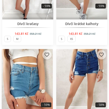
- 59%
- 59%
BESTSELLER
BESTSELLER
Dívčí kraťasy
Dívčí krátké kalhoty
143.81 Kč
143.81 Kč
358.21 Kč
358.21 Kč
S
M
S
XS
- 59%
- 58%