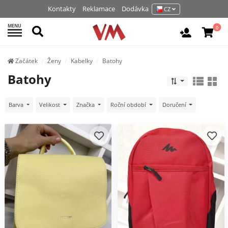
Kontakty
Reklamace
Dodávka
CZ
MENU
Hledat
0
Vchod / R
Začátek
Ženy
Kabelky
Batohy
Batohy
Barva
Velikost
Značka
Roční období
Doručení