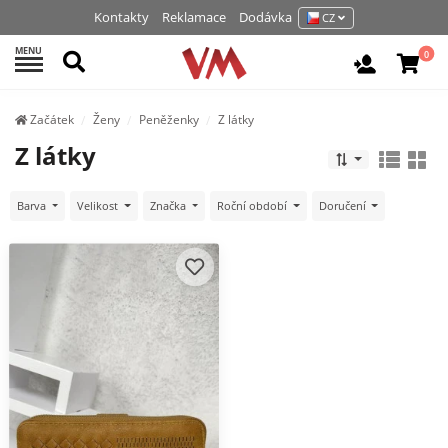
Kontakty
Reklamace
Dodávka
CZ
MENU
Hledat
0
Vchod / R
Začátek
Ženy
Peněženky
Z látky
Z látky
Barva
Velikost
Značka
Roční období
Doručení