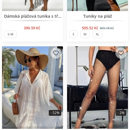
BESTSELLER
BESTSELLER
Dámská plážová tunika s třásněmi
Tuniky na pláž
390.59 Kč
505.52 Kč
865.18 Kč
S-M
S
M
XL
- 52%
- 2%