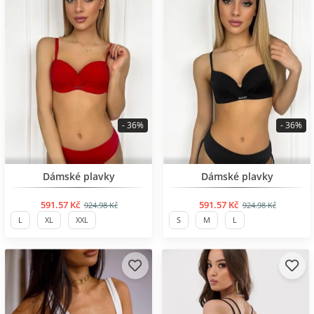
- 36%
- 36%
BESTSELLER
BESTSELLER
Dámské plavky
Dámské plavky
591.57 Kč
591.57 Kč
924.98 Kč
924.98 Kč
L
XL
XXL
S
M
L