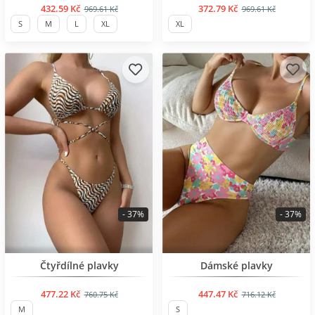
432.59 Kč
372.79 Kč
969.61 Kč
969.61 Kč
S
M
L
XL
XL
- 37%
- 37%
BESTSELLER
BESTSELLER
Čtyřdílné plavky
Dámské plavky
477.22 Kč
447.47 Kč
760.75 Kč
716.12 Kč
M
S