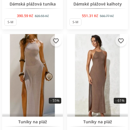
BESTSELLER
BESTSELLER
Dámská plážová tunika
Dámské plážové kalhoty
390.59 Kč
551.31 Kč
820.55 Kč
566.77 Kč
S-M
S-M
- 55%
- 61%
BESTSELLER
BESTSELLER
Tuniky na pláž
Tuniky na pláž