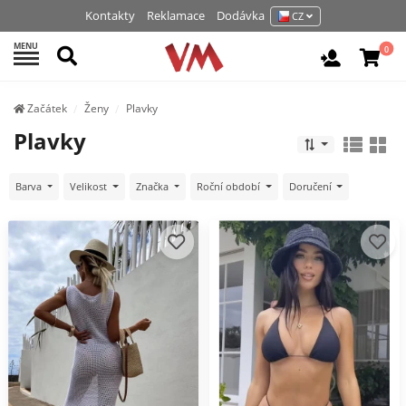
Kontakty
Reklamace
Dodávka
CZ
MENU
Hledat
0
Vchod / R
Začátek
Ženy
Plavky
Plavky
Barva
Velikost
Značka
Roční období
Doručení