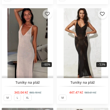
- 60%
- 53%
BESTSELLER
BESTSELLER
Tuniky na pláž
Tuniky na pláž
343.04 Kč
447.47 Kč
865.18 Kč
969.61 Kč
M
L
XL
M