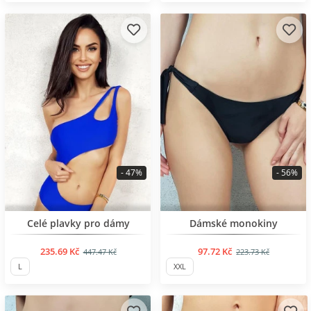
- 47%
- 56%
BESTSELLER
BESTSELLER
Celé plavky pro dámy
Dámské monokiny
235.69 Kč
97.72 Kč
447.47 Kč
223.73 Kč
L
XXL