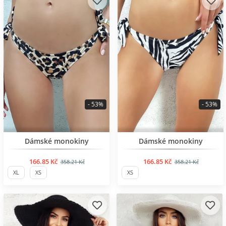
- 53%
- 53%
BESTSELLER
Dámské monokiny
Dámské monokiny
166.85 Kč
166.85 Kč
358.21 Kč
358.21 Kč
XL
XS
XS