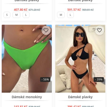
407.80 Kč
591.57 Kč
671.20 Kč
909.81 Kč
S
M
L
M
L
- 56%
- 39%
BESTSELLER
BESTSELLER
Dámské monokiny
Dámské plavky
143.81 Kč
396.42 Kč
328.16 Kč
656.33 Kč