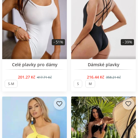
- 51%
- 39%
BESTSELLER
BESTSELLER
Celé plavky pro dámy
Dámské plavky
201.27 Kč
216.44 Kč
417.71 Kč
358.21 Kč
S-M
S
M