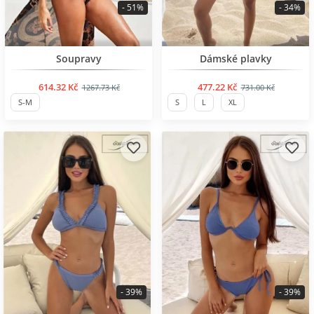
- 51%
- 34%
BESTSELLER
BESTSELLER
Soupravy
Dámské plavky
614.32 Kč
477.22 Kč
1267.73 Kč
731.00 Kč
S-M
S
L
XL
- 39%
- 39%