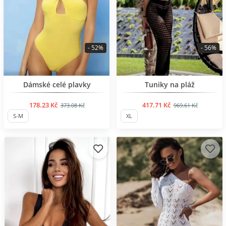
- 52%
- 56%
BESTSELLER
BESTSELLER
Dámské celé plavky
Tuniky na pláž
178.23 Kč
417.71 Kč
373.08 Kč
969.61 Kč
S-M
XL