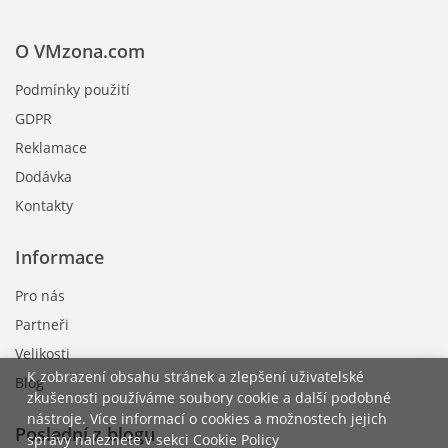
O VMzona.com
Podmínky použití
GDPR
Reklamace
Dodávka
Kontakty
Informace
Pro nás
Partneři
Velikosti
K zobrazení obsahu stránek a zlepšení uživatelské
Blog
zkušenosti používáme soubory cookie a další podobné
nástroje. Více informací o cookies a možnostech jejich
Poslední z blogu
správy naleznete v sekci Cookie Policy