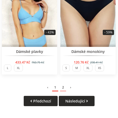
- 43%
- 59%
BESTSELLER
BESTSELLER
Dámské plavky
Dámské monokiny
433.47 Kč
120.76 Kč
760.75 Kč
298.41 Kč
L
XL
S
M
XL
XS
‹
1
2
›
Předchozí
Následující