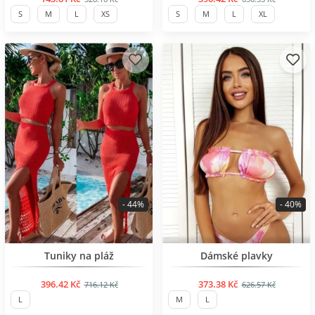
S
M
L
XS
S
M
L
XL
- 44%
- 40%
BESTSELLER
BESTSELLER
Tuniky na pláž
Dámské plavky
396.42 Kč
373.38 Kč
716.12 Kč
626.57 Kč
L
M
L