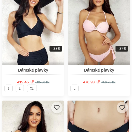
- 38%
- 37%
BESTSELLER
BESTSELLER
Dámské plavky
Dámské plavky
419.46 Kč
476.93 Kč
686.08 Kč
760.75 Kč
S
L
XL
L