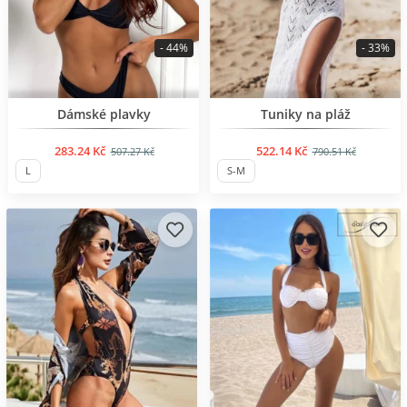
- 44%
- 33%
BESTSELLER
BESTSELLER
Dámské plavky
Tuniky na pláž
283.24 Kč
522.14 Kč
507.27 Kč
790.51 Kč
L
S-M