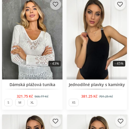
- 43%
- 45%
BESTSELLER
BESTSELLER
Dámská plážová tunika
Jednodílné plavky s kamínky
321.75 Kč
381.25 Kč
566.77 Kč
701.25 Kč
S
M
XL
XS