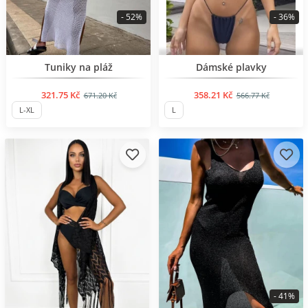
- 52%
- 36%
BESTSELLER
BESTSELLER
Tuniky na pláž
Dámské plavky
321.75 Kč
358.21 Kč
671.20 Kč
566.77 Kč
L-XL
L
- 41%