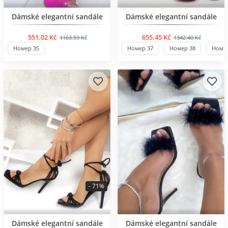
BESTSELLER
BESTSELLER
Dámské elegantní sandále
Dámské elegantní sandále
551.02 Kč
655.45 Kč
1163.59 Kč
1342.40 Kč
Номер 35
Номер 37
Номер 38
Номер
- 71%
BESTSELLER
BESTSELLER
Dámské elegantní sandále
Dámské elegantní sandále