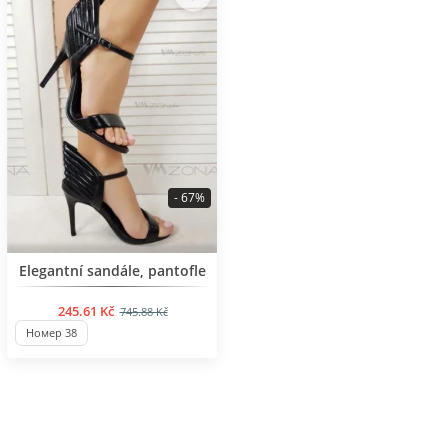
- 67%
BESTSELLER
Elegantní sandále, pantofle
245.61 Kč
745.88 Kč
Номер 38