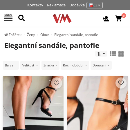
Kontakty
Reklamace
Dodávka
CZ
MENU
Hledat
0
Vchod / R
Začátek
Ženy
Obuv
Elegantní sandále, pantofle
Elegantní sandále, pantofle
Barva
Velikost
Značka
Roční období
Doručení