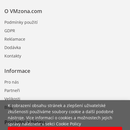
O VMzona.com
Podmínky použití
GDPR
Reklamace
Dodávka
Kontakty
Informace
Pro nás
Partneři
Velikosti
K zobrazení obsahu stránek a zlepšení uživatelské
Blog
zkušenosti používáme soubory cookie a další podobné
nástroje. Více informací o cookies a možnostech jejich
Poslední z blogu
správy naleznete v sekci Cookie Policy