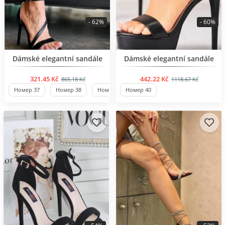
- 62%
- 60%
BESTSELLER
BESTSELLER
Dámské elegantní sandále
Dámské elegantní sandále
321.45 Kč
442.22 Kč
865.18 Kč
1118.67 Kč
Номер 37
Номер 38
Номер 39
Номер 40
Номер 40
Номер 41