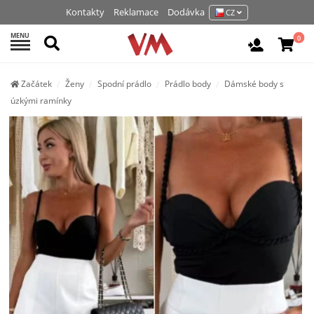
Kontakty
Reklamace
Dodávka
CZ
MENU
Hledat
0
Vchod / R
Začátek
Ženy
Spodní prádlo
Prádlo body
Dámské body s
úzkými ramínky