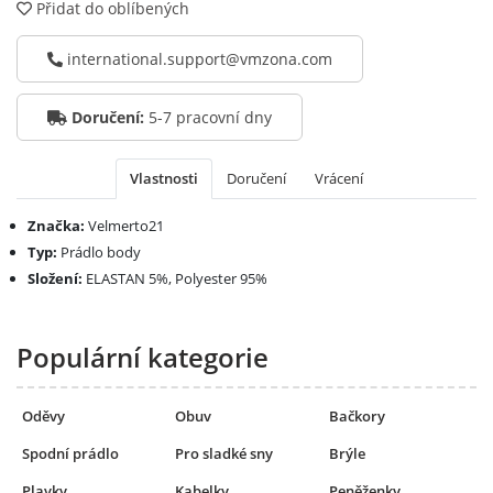
Přidat do oblíbených
international.support@vmzona.com
Doručení:
5-7 pracovní dny
Vlastnosti
Doručení
Vrácení
Značka:
Velmerto21
Typ:
Prádlo body
Složení:
ELASTAN 5%, Polyester 95%
Populární kategorie
Oděvy
Obuv
Bačkory
Spodní prádlo
Pro sladké sny
Brýle
Plavky
Kabelky
Peněženky