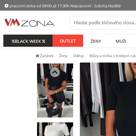
pracovní doba od 09:00 až 17:30h Nepracovní - Subota,Neděle
OUTLET
BLACK WEEK
ŽENY
МUŽI
Začátek
Ženy
Oděvy
Blůzy a trička s krátkým r