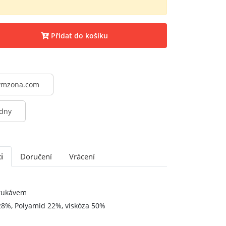
Přidat do košíku
@vmzona.com
 dny
i
Doručení
Vrácení
 rukávem
28%, Polyamid 22%, viskóza 50%