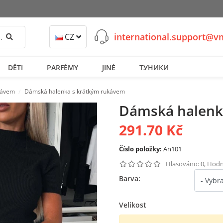
international.support@
Hledat
CZ
DĚTI
PARFÉMY
JINÉ
ТУНИКИ
ukávem
Dámská halenka s krátkým rukávem
Dámská halenk
291.70 Kč
Číslo položky:
An101
Hlasováno: 0, Hodn
Barva:
Velikost