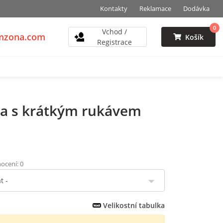
Kontakty
Reklamace
Dodávka
0
Vchod /
vmzona.com
Košík
Registrace
a s krátkým rukávem
ocení: 0
Velikostní tabulka