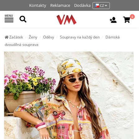
Kontakty
Reklamace
Dodávka
CZ
MENU
Hledat
0
Vchod / R
Začátek
Ženy
Oděvy
Soupravy na každý den
Dámská
dvoudílná souprava