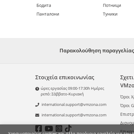
Бодита
Потници
Панталони
Туники
Παρακολούθηση παραγγελίας
Στοιχεία επικοινωνίας
Σχετι
VMzo
ώρες εργασίας 09:00-17:30h Ημέρες
ρεπό: Σάββατο-Κυριακή
Όροι 
international.support@vmzona.com
Όροι 
Επιστ
international.support@vmzona.com
Διανομ
Επικοι
Χρησιμοποιούμε cookies και άλλα παρόμοια εργαλεία για την 