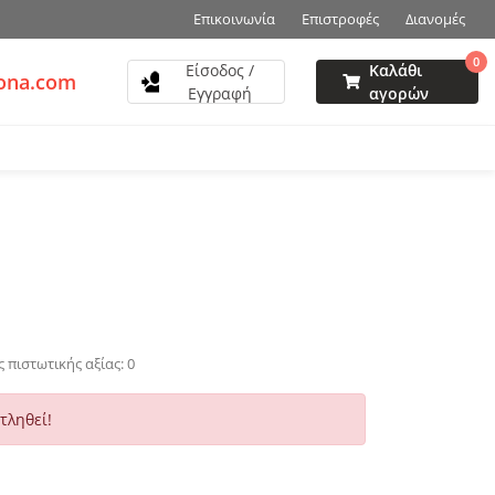
Επικοινωνία
Επιστροφές
Διανομές
0
Είσοδος /
Καλάθι
zona.com
Εγγραφή
αγορών
 πιστωτικής αξίας: 0
τληθεί!