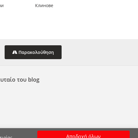
ни
Клинове
Παρακολούθηση
υταίο του blog
Αποδοχή όλων
ειρίας