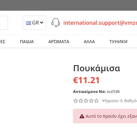
international.support@vm
ναζήτηση
GR
ΕΣ
ΠΑΙΔΙΑ
ΑΡΏΜΑΤΑ
ΑΛΛΑ
ТУНИКИ
Πουκάμισα
€11.21
Αντικείμενο No:
out536
Ψήφισαν: 0, Βαθμός
Αυτό το προϊόν έχει εξαν