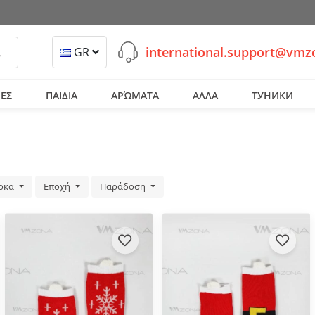
international.support@vm
ναζήτηση
GR
ΕΣ
ΠΑΙΔΙΑ
ΑΡΏΜΑΤΑ
ΑΛΛΑ
ТУНИКИ
ρκα
Εποχή
Παράδοση