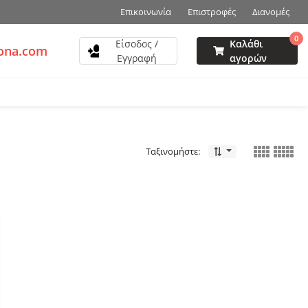
Επικοινωνία
Επιστροφές
Διανομές
0
Είσοδος /
Καλάθι
zona.com
Εγγραφή
αγορών
Ταξινομήστε: