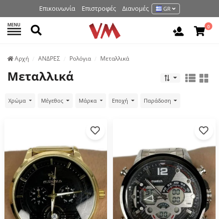
Επικοινωνία
Επιστροφές
Διανομές
GR
MENU
Αναζήτηση
0
Είσοδος 
Аρχή
ΑΝΔΡΕΣ
Ρολόγια
Μεταλλικά
Μεταλλικά
Χρώμα
Μέγεθος
Μάρκα
Εποχή
Παράδοση