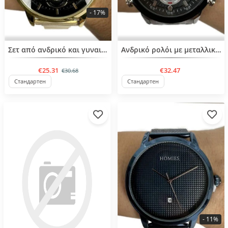
- 17%
Σετ από ανδρικό και γυναικείο ρολοί
Ανδρικό ρολόι με μεταλλική αλυσίδα
€25.31
€32.47
€30.68
Стандартен
Стандартен
- 11%