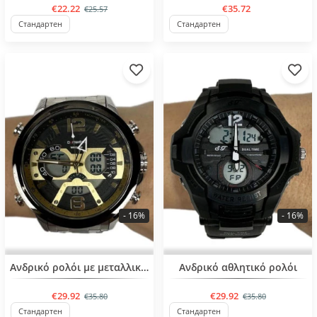
€22.22
€35.72
€25.57
Стандартен
Стандартен
- 16%
- 16%
Ανδρικό ρολόι με μεταλλική αλυσίδα
Ανδρικό αθλητικό ρολόι
€29.92
€29.92
€35.80
€35.80
Стандартен
Стандартен