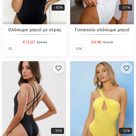
- 45%
- 51%
BESTSELLER
BESTSELLER
Ολόσωμο μαγιό με στρας
Γυναικείο ολόσωμο μαγιό
€13.07
€6.90
€24.04
€14.32
XS
S-M
- 39%
- 52%