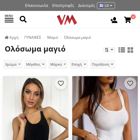
Επικοινωνία
Επιστροφές
Διανομές
GR
MENU
Αναζήτηση
0
Είσοδος 
Аρχή
ΓΥΝΑΙΚΕΣ
Μαγιό
Ολόσωμα μαγιό
Ολόσωμα μαγιό
Χρώμα
Μέγεθος
Μάρκα
Εποχή
Παράδοση