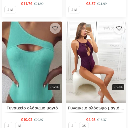
€11.76
€8.87
€21.99
€21.99
S-M
S-M
- 52%
- 69%
BESTSELLER
BESTSELLER
Γυναικείο ολόσωμο μαγιό
Γυναικείο ολόσωμο μαγιό με κορδόνια
€10.05
€4.93
€20.97
€16.37
S
M
S
XS