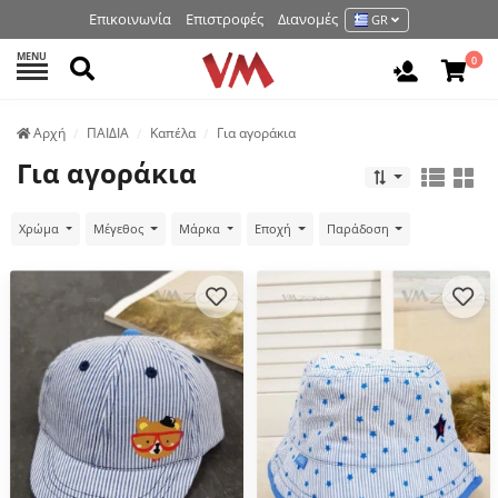
Επικοινωνία
Επιστροφές
Διανομές
GR
MENU
Αναζήτηση
0
Είσοδος 
Аρχή
ΠΑΙΔΙΑ
Καπέλα
Για αγοράκια
Για αγοράκια
Χρώμα
Μέγεθος
Μάρκα
Εποχή
Παράδοση