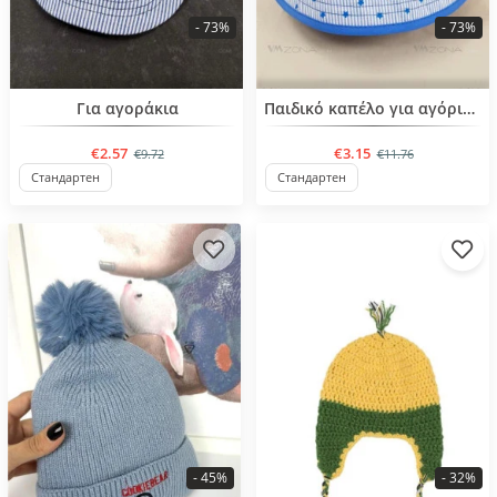
- 73%
- 73%
BESTSELLER
BESTSELLER
Για αγοράκια
Παιδικό καπέλο για αγόρια από 3 έως 6 ετών
€2.57
€3.15
€9.72
€11.76
Стандартен
Стандартен
- 45%
- 32%