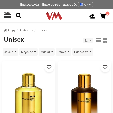
Επικοινωνία
Επιστροφές
Διανομές
GR
MENU
Αναζήτηση
0
Είσοδος 
Аρχή
Αρώματα
Unisex
Unisex
Χρώμα
Μέγεθος
Μάρκα
Εποχή
Παράδοση