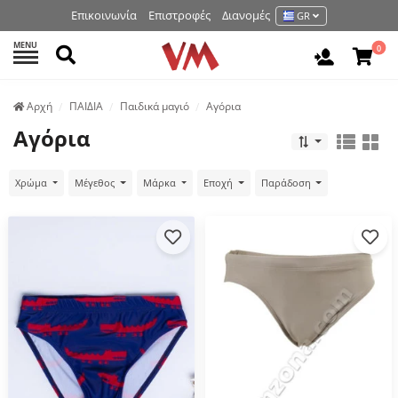
Επικοινωνία
Επιστροφές
Διανομές
GR
MENU
Αναζήτηση
0
Είσοδος 
Аρχή
ΠΑΙΔΙΑ
Παιδικά μαγιό
Αγόρια
Αγόρια
Χρώμα
Μέγεθος
Μάρκα
Εποχή
Παράδοση