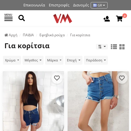
Επικοινωνία
Επιστροφές
Διανομές
GR
MENU
Αναζήτηση
0
Είσοδος 
Аρχή
ΠΑΙΔΙΑ
Εφηβικά ρούχα
Για κορίτσια
Για κορίτσια
Χρώμα
Μέγεθος
Μάρκα
Εποχή
Παράδοση