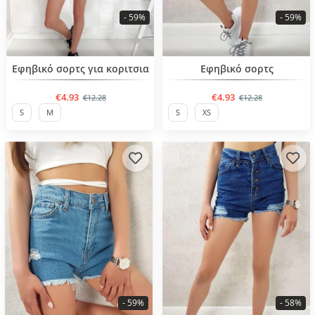
- 59%
- 59%
BESTSELLER
BESTSELLER
Εφηβικό σορτς για κοριτσια
Εφηβικό σορτς
€4.93
€4.93
€12.28
€12.28
S
M
S
XS
- 59%
- 58%